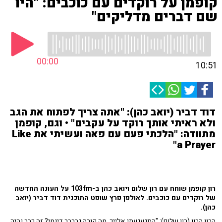
קופמן על רוקדים עם כוכבים: "היו
שם דברים מדליקים"
00:00
10:51
דוד דביר (יואב כהן): "אתה צריך לפתוח את הגב
ולא ראיתי אותך רוקד על עקבים" • וגם, קופמן
מתוודה: "הלכתי פעם עם פאה ועשיתי את Like
a Prayer"
רון קופמן שוחח עם רון שלום ויואב כהן ב-103fm על העונה החדשה
של רוקדים עם כוכבים. לאולפן פרץ שופט התוכנית דוד דביר (יואב
כהן).
הרון הרון (רון שלום): "התגעגעתי אלייך. מה קורה גברבר דינמי? זה כבר נהיה