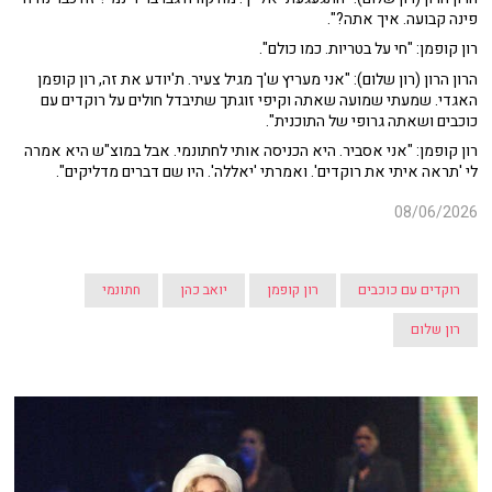
פינה קבועה. איך אתה?".
רון קופמן: "חי על בטריות. כמו כולם".
הרון הרון (רון שלום): "
אני מעריץ ש'ך מגיל צעיר. ת'יודע את זה, רון קופמן
האגדי. שמעתי שמועה שאתה וקיפי זוגתך שתיבדל חולים על רוקדים עם
כוכבים ושאתה גרופי של התוכנית".
רון קופמן: "
אני אסביר. היא הכניסה אותי לחתונמי. אבל במוצ"ש היא אמרה
לי 'תראה איתי את רוקדים'. ואמרתי 'יאללה'. היו שם דברים מדליקים".
08/06/2026
רוקדים עם כוכבים
רון קופמן
יואב כהן
חתונמי
רון שלום