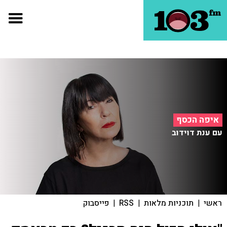
איפה הכסף
עם ענת דוידוב
ראשי
|
תוכניות מלאות
|
RSS
|
פייסבוק