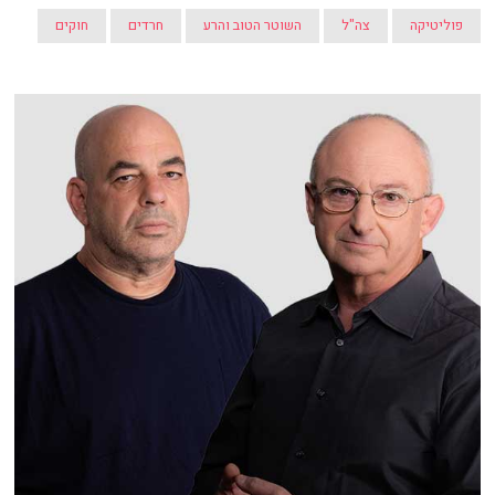
פוליטיקה
צה"ל
השוטר הטוב והרע
חרדים
חוקים