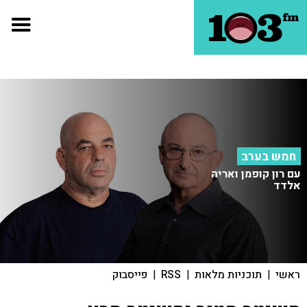
חמש בערב
עם רון קופמן ואריה
אלדד
ראשי
|
תוכניות מלאות
|
RSS
|
פייסבוק