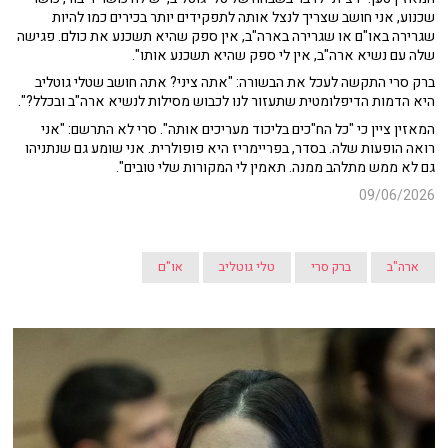
שכנוע, אני חושב שצריך לנצל אותה לתפקידים יותר בכירים כמו להיות
שגרירה באו"ם או שגרירה בארה"ב, אין ספק שהיא תשכנע את כולם. פגישה
שלה עם נשיא ארה"ב, אין לי ספק שהיא תשכנע אותו".
ברק סרי התקשה לעכל את הבשורה: "אתה ציני? אתה חושב שטלי גוטליב
היא הדמות הדיפלומטית שתעזור לנו לכבוש מסילות לנשיא ארה"ב ובכלל?".
המאזין ציין כי "כל הח"כים בליכוד מעריכים אותה". סרי לא התרשם: "אני
רואה הופעות שלה. בסדר, בפריימריז היא פופולרית. אני שומע גם שנתניהו
גם לא ממש מתלהב ממנה. תאמין לי המקורות שלי טובים".
09/06/2026
ארה"ב
ברק סרי
טלי גוטליב
או"ם