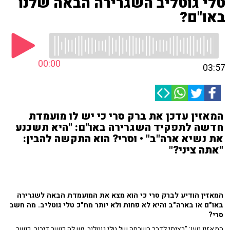
טלי גוטליב השגרירה הבאה שלנו
באו"ם?
00:00
03:57
המאזין עדכן את ברק סרי כי יש לו מועמדת
חדשה לתפקיד השגרירה באו"ם: "היא תשכנע
את נשיא ארה"ב" • וסרי? הוא התקשה להבין:
"אתה ציני?"
המאזין הודיע לברק סרי כי הוא מצא את המועמדת הבאה לשגרירה
באו"ם או בארה"ב והיא לא פחות ולא יותר מח"כ טלי גוטליב. מה חשב
סרי?
המאזין טען: "רציתי לדבר בשבחה של טלי גוטליב, יש לה כושר דיבור, כושר