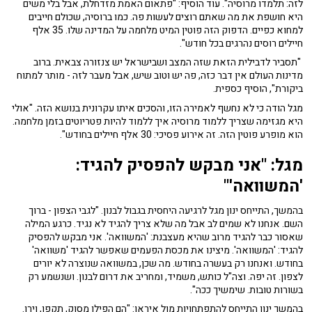
לזה: תלמדו מרוסיה". עוד הוסיף: "פתאום האמת מזדחלת, אבל בלי משים
היא חושפת את מה שאתם רוצים לעשות פה. כמו ברוסיה, שכולם חייבים
למחוא כפיים. הדפוק הזה פוטין המיט מלחמה על המדינה שלו. 35 אלף
חיילים רוסים נהרגים בכל חודש".
"תסביר לדבילית הזאת שזה המצב ושבישראל יש צנזורה צבאית. ברוב
מדינות העולם אין דבר כזה, פה יש וטוב שיש, אבל מעבר לזה - מותר למתוח
ביקורת", הוסיף כספית.
מגל הודה כי לא נחשף לאמירה הזו, והסכים איתו עקרונית בנושא הזה. "אולי
היא מגזימה שצריך ללמוד מרוסיה איך ללמוד להיות פטריוטים בזמן מלחמה.
הוא מופרע פוטין הזה. זה אירוע פסיכי: 30 אלף חיילים בחודש".
מגל: "אני מבקש להפסיק להגיד:
'המשוואה'"
בהמשך, התייחס ינון מגל לרגיעה היחסית בגבול לבנון. "לגבי הצפון - ברוך
השם. אנחנו לא שמים לב אבל מה שלא צריך להגיד לא נגיד. כרגע המילה
שאסור כבר להגיד מרוב שהיא מעצבנת: 'המשוואה'. אני מבקש להפסיק
להגיד: 'המשוואה'. מיצינו את מכסת הפעמים שאפשר להגיד 'משוואה'
בחודש. ואנחנו רק בעשרה בחודש. מה שכן, במשוואה שנוצרה לא יורים
לצפון. זה יפה. וצה"ל כותש, משמיד, ומחריב את דרום לבנון. ושנשמע רק
בשורות טובות. שימשיך ככה".
בהמשך ינון התייחס להתפתחויות מול איראן: "הם הפילו מסוק, תקפו, וירו.