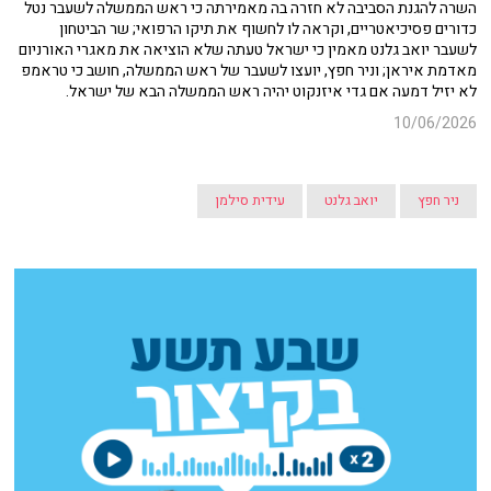
השרה להגנת הסביבה לא חזרה בה מאמירתה כי ראש הממשלה לשעבר נטל
כדורים פסיכיאטריים, וקראה לו לחשוף את תיקו הרפואי; שר הביטחון
לשעבר יואב גלנט מאמין כי ישראל טעתה שלא הוציאה את מאגרי האורניום
מאדמת איראן; וניר חפץ, יועצו לשעבר של ראש הממשלה, חושב כי טראמפ
לא יזיל דמעה אם גדי איזנקוט יהיה ראש הממשלה הבא של ישראל.
10/06/2026
ניר חפץ
יואב גלנט
עידית סילמן