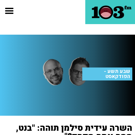
שבע תשע -
הפודקאסט
השרה עידית סילמן תוהה: "בנט,