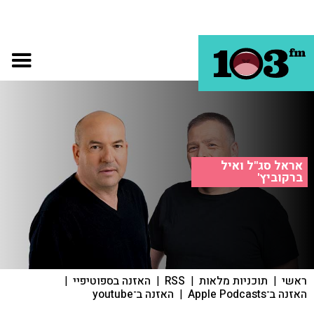
אראל סג"ל ואיל
ברקוביץ'
ראשי
|
תוכניות מלאות
|
RSS
|
האזנה בספוטיפיי
|
האזנה ב־Apple Podcasts
|
האזנה ב־youtube