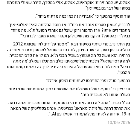
אצלנו, יש כמה זירות: אוקראינה, אצלנו, אולי במפרץ, וזירה שאולי תתפתח
בסופו של דבר גם בטייוואן".
עוד הוסיף בהמשך כי "אנבידיה זה כמו כמה מדינות ביחד".
לדבריו, "שאנן סטריט אוהד את בית"ר. אז חוסר ההלימה האידיאולוגי-איך
מתמודדים איתו? ארז תדמור ורונן שובל גם אוהדי הפועל ת"א. מה מיוחד
בבית"ר ובהפועל? זה קבוצות שיש להן וקטור שהוא מעבר לכדורגל".
בין היתר נדב פרי שיתף בסיפור הבא: "אספר על יריב לוין שבשנת 2012
החליט גדעון סער, אז שר החינוך, לתת פרס ישראל לשמעון מזרחי. אותי זה
הרתיח. הוא עשה כל מה שנחוץ בשביל מכבי ת"א. תנו לו את פרס המכבייה,
למה פרס ישראל? הלכתי לפוליטיקאים וכולם הסתכלו ושאלו: 'מה אתה
רוצה? תניח לנו'. היחיד שזעם על האירוע היה יריב לוין. זה באמת קומם אותו
מהבטן".
בהמשך סג"ל ופרי התייחסו לעימותים בצפון אירלנד.
פרי ציין כי "דווקא בעולם שמגלם את השסעים בתוך המפותחות שבמדינות
העולם אנחנו לא נשכרים בזה".
סג"ל השיב: "אתה לא רואה את זרמי המעמקים. אנחנו נשכרים. אתה רואה
את ההתקדמות של נייג'ל פאראג' בבריטניה. אנחנו בפוליטיקה של המאה
ה-19. אירופה לא יודעת להתמודד אפילו עם AI. ".
10/06/2026