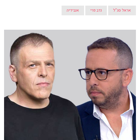
אראל סג"ל
נדב פרי
אנבידיה