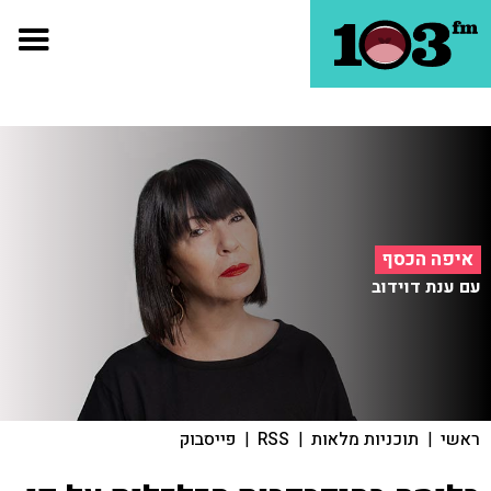
איפה הכסף
עם ענת דוידוב
ראשי
|
תוכניות מלאות
|
RSS
|
פייסבוק