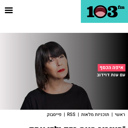
איפה הכסף
עם ענת דוידוב
ראשי
|
תוכניות מלאות
|
RSS
|
פייסבוק