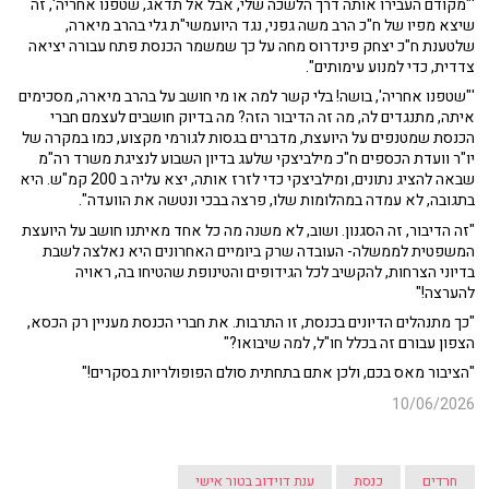
'"מקודם העבירו אותה דרך הלשכה שלי, אבל אל תדאג, שטפנו אחריה', זה
שיצא מפיו של ח"כ הרב משה גפני, נגד היועמשי"ת גלי בהרב מיארה,
שלטענת ח"כ יצחק פינדרוס מחה על כך שמשמר הכנסת פתח עבורה יציאה
צדדית, כדי למנוע עימותים".
'"שטפנו אחריה', בושה! בלי קשר למה או מי חושב על בהרב מיארה, מסכימים
איתה, מתנגדים לה, מה זה הדיבור הזה? מה בדיוק חושבים לעצמם חברי
הכנסת שמטנפים על היועצת, מדברים בגסות לגורמי מקצוע, כמו במקרה של
יו"ר וועדת הכספים ח"כ מילביצקי שלעג בדיון השבוע לנציגת משרד רה"מ
שבאה להציג נתונים, ומילביצקי כדי לזרז אותה, יצא עליה ב 200 קמ"ש. היא
בתגובה, לא עמדה במהלומות שלו, פרצה בבכי ונטשה את הוועדה".
"זה הדיבור, זה הסגנון.
ושוב, לא משנה מה כל אחד מאיתנו חושב על היועצת
המשפטית לממשלה- העובדה שרק ביומיים האחרונים היא נאלצה לשבת
בדיוני הצרחות, להקשיב לכל הגידופים והטינופת שהטיחו בה, ראויה
להערצה!"
"כך מתנהלים הדיונים בכנסת, זו התרבות. את חברי הכנסת מעניין רק הכסא,
הצפון עבורם זה בכלל חו"ל, למה שיבואו?"
"הציבור מאס בכם, ולכן אתם בתחתית סולם הפופולריות בסקרים!"
10/06/2026
חרדים
כנסת
ענת דוידוב בטור אישי