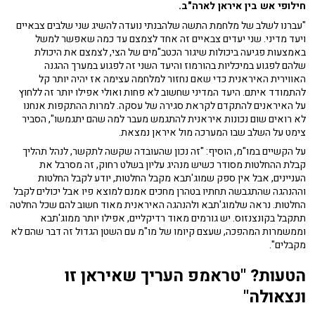
חילופי אש בין איראן לארה"ב.
"עברנו לשלב של מלחמת התשה שלהבנתי נועדה להשיג שני שלבים צבאיים
ויעד מדיני. שני יעדים צבאיים זה אחד לצמצם עד כמה שאפשר למשל
באמצעות פגיעה ביכולות שיגור הכטב"מים של הצי, לצמצם את היכולת
שלהם לפגוע במיכליות בהורמוז והיעד השני זה לפגוע במערך ההגנה
האווירית האיראנית כדי שאם נחזור למלחמה עצימה אז יהיה יותר קל
להתמודד איתם. היעד המדיני שחשוב לא פחות ואולי אפילו יותר זה ללחוץ
על האיראנים להתקדם לקראת סגירה של עסקה. למרות ההתקפות אנחנו
לא רואים שום נכונות איראנית להתגמש מעבר למה שהם יתגמשו", הסביר
צימט על השלב שבו המערכה מול איראן נמצאת.
על הקשיים במו"מ, הוסיף: "זה נכון שהעובדה שקשה לתקשר, לנהל תהליך
קבלת ההחלטות מסודר כשיש מנהיג עליון בשלט רחוק, זה מסרבל את
העניינים, אבל אין ספק שמוג'תבא מקבל החלטות, יודע לקבל החלטות
וההנהגה שהתגבשה תחתיו בטהרן מחכים אמנם למוצא פיו אבל יכולים לקבל
החלטות. נראה שלמוג'תבא ולהנהגה האיראנית מאוד חשוב להם שכל החלטה
תתקבל בקונצנזוס. יש גורמים מאוד רדיקליים, אפילו יותר ממוג'תבא
וממשמרות המהפכה, שעצם קיומו של מו"מ עם השטן הגדול זה דבר שהם לא
מקבלים".
הטעות? "טראמפ העריך שאיראן זו
ונצאולה"