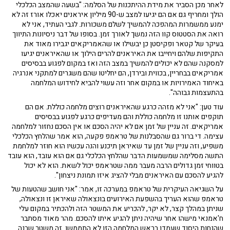
לאחר מכן הסביר את מידת ההיתכנות של הסלמה: "בשעה שהמצב הכלכלי
הולך ומחריף גם אם הם יגיעו למצב ש-90 מיליון איראנים יאכלו אורז זה לא
ימנע ממשמרות המהפכה להמשיך לשלם משכורות. לגבי העתיד, אני לא
רואה את הסטטוס קוו הזה נמשך לאורך זמן. בסופו של דבר ניסיונות התיווך
בעיקר של קטאר ופקיסטן כן יבשילו או שהאמריקאים יגבירו מאוד את
התקיפות שלהם ויחייבו את האיראנים להרים הילוך או שהאיראנים יגיעו
למסקנה שהם לא יכולים להמשיך במצב הזה ואז במקום לפגוע בבסיסים
אמריקאים בבחריין, בכווית ובירדן, הם יחליטו שהם משגרים למתקני אנרגיה
באיחוד האמירויות או במקום אחר וזה עשוי להביא לחידוש המלחמה
בהתעצמות גבוהה".
עוד טען: "אני לא מזהה כרגע שהאיראנים רוצים מלחמה כוללת. אם הם
תוקפים אותנו זו מלחמה כוללת והם מעדיפים כרגע לפגוע בבסיסים
אמריקאים. זה עניין של זמן אם לא יהיה הסכם או אין הסכם נחזור למלחמה
עצימה. די ברור גם שהסבלנות של טראמפ פקעה, הוא אמר שהלחץ הכלכלי
משפיע, וזה עניין של זמן עד שאיראן תיכנע והנה עכשיו הוא חוזר למלחמת
התשה מסלימה שמשמעות הדבר שהלחץ הכלכלי גם אם הוא עובד, הוא עובד
בטווחי זמן גדולים הרבה מעבר ממה שטראמפ יכול לשאת. הוא לא יכול
להגיע להסכם עם האיראנים מבלי להציג איזו תמונת ניצחון".
על השגיאה העיקרית של טראמפ במערכה זו, אמר: "אני חושב שהטעות של
טראמפ שהוא העריך בהשפעת האירועים בונצאולה שאיראן זו ונצאולה,
שניתן במהלך קצר, לא יקר, להכריע את המשטר הזה ולהכתיר במקום עלי
ח'אמנאי מישהו אחר שיהיה ניתן להגיע איתו להסכם. מהר מאוד מסתבר
שהנחות היסוד שעמדו בראש המלחמה הזו לא התממשו. זה משטר שבנה