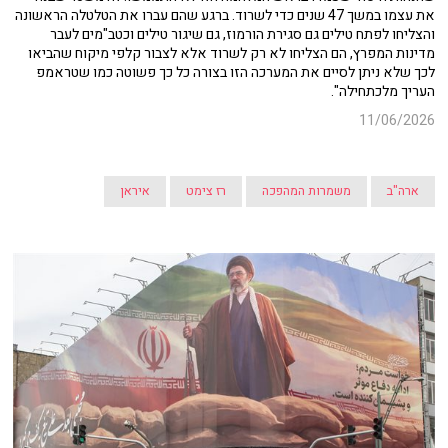
את עצמו במשך 47 שנים כדי לשרוד. ברגע שהם עברו את הטלטלה הראשונה
והצליחו לפתח טילים גם סגירת הורמוז, גם שיגור טילים וכטב"מים לעבר
מדינות המפרץ, הם הצליחו לא רק לשרוד אלא לצבור קלפי מיקוח שהביאו
לכך שלא ניתן לסיים את המערכה הזו בצורה כל כך פשוטה כמו שטראמפ
העריך מלכתחילה".
11/06/2026
ארה"ב
משמרות המהפכה
רז צימט
איראן