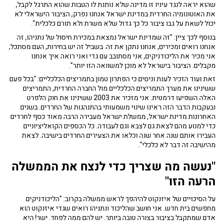
שהוא יראה לנגד עיניו זו מדינה שלא נותנת לו הטבות שהוא התרגל לקבל,
את האוטונומיה החרדית במדינת ישראל אנחנו נפרק, הציבור הישראלי לא
יכול לשאת על גבו ציבור כל כך גדול שלא משרת ולא תורם כלכלית".
בנוסף לכך ציין: "זה שמדינת ישראל נמצאת במכירת חיסול של נתניהו, זה
אנחנו רואים ומכירים, אנחנו נתקן את זה. בשביל זה יש בחירות, העם מסתכל,
אני מכיר את הליכודניקים, אני מסתובב עם גדי ואני רואה איך אנחנו
מקבלים. הציבור בישראל לא מוכן למשוואה הזו יותר".
זאת ועוד הזכיר לענת וניסים כי הפתרון טמון בתמריצים הכלכליים: "בכל פעם
ששינינו את מערך התמריצים הכלכליים מול החברה החרדית, התמריצים
האלה השפיעו דרמטית. אני מזכיר את 2003 ששינינו את חוק הלפרט
ובעקבות הדבר הזה ראינו שינוי משמעותי בהתנהגות של החרדים. בשנים
האחרונות מדינת ישראל, ממשלת ישראל מעבירה הרבה מאוד כסף לחרדים
כדי למנוע מהם לצאת גם לצבא וגם לעבודה. כל הכספים הקואליציוניים
העבירו אותם שנה אחר שנה וכלאו את הצעירים החרדים בישיבה. לצאת
מהישיבה זה דבר לא כלכלי".
"נעשה מה שצריך כדי לנצח את הממשלה
הרעה הזו"
על הסיכויים של איזנקוט להיהפך לראש ממשלה בקרוב: "הליכודניקים
מחפשים בית חדש. אני חושב שהליכוד ונתניהו רואים שגדי איזנקוט הוא
אדם שמתקבל בציבור בצורה טובה ביותר. יש להם ממה לפחד. ישר! היא