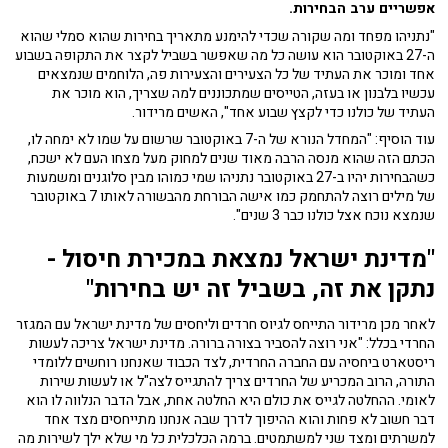
אפשריים ערב הבחירות.
"נתניהו מפחד ומה שקורה שכדי להימנע מתאריך בחירות שהוא סמלי שהוא
ה-27 באוקטובר הוא עושה כל מה שאפשר בשביל לקצר את התקופה בשבוע
אחד ומוכר את העתיד של כל הצעירים והצעירות פה, הלוחמים שנמצאים
עכשיו בלבנון או בעזה, הטייסים שמתכוננים למה שצריך, הוא מוכר את
העתיד של כולנו כדי לקצץ שבוע אחד", האשים מרידור.
עוד הוסיף: "המחדל הנורא של ה-7 באוקטובר שרשום על שמו לא ימחה לו,
הכתם הזה שהוא מנסה הרבה מאוד שנים למחוק מעל מצחו העם לא ישכח,
כשהבחירות יהיו ב-27 באוקטובר נתניהו שמי כמוהו מבין סלוגנים ומשמעות
של מילים רוצה להתחמק כמו אישה הבורחת מהבשורה לאותו 7 באוקטובר
שנמצא נוכח אצל כולנו כבר 3 שנים".
"מדינת ישראל נמצאת במכירת חיסול -
נתקן את זה, בשביל זה יש בחירות"
לאחר מכן מרידור התייחס לגיוס חרדים וליחסים של מדינת ישראל עם המגזר
החרדי בכלל: "אני רוצה להסביר בצורה ברורה. מדינת ישראל צריכה לעשות
ריסטארט ביחסיה עם החברה החרדית, לצד הכבוד שאנחנו רוחשים ללומדי
התורה, הרוב המכריע של החרדים צריך להתגייס לצה"ל או לעשות שירות
לאומי. ההחלטה לגייס את כולם היא החלטה אחת, אבל הדבר הנלווה לו הוא
דבר חשוב לא פחות והוא ההיפוך לדרך שבה אנחנו מתייחסים מצד אחד
למשרתים ומצד שני למשתמטים. ברמה הכלכלית כל מי שלא ילך לשירות מה