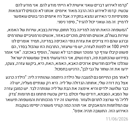
"קדמו לאירוע דברים שאני אישית לא הייתי מודע להם. אני מודע להם
עכשיו. קדמו לאירוע הזה הרבה מאוד איומים. אנחנו לא נכנסים לדוגמאות
ספציפיות כי האירוע נמצא בחקירה אבל היו איומים הכי בוטים שאפשר
לדמיין. זה מה שאני יכול להגיד", סיפר ניסני.
"המשפחה הזאת תרמה למדינה בכל תחום, שירות בצבא, שירות של האמא,
שירות בשח"ם, אנשים תורמים, מוכרים באזור, אנשים נורמטיביים שתורמים
וברגע שהם היו צריכים את עזרת גופי האכיפה במדינה, תמיד אומרים לנו
לחייג 100 או לפנות לעזרה, יש מי שיעזור, התרבות הזו שהכול בסדר, הם
פשוט קיבלו עורף קר ומנוכר ושום דבר לא נעשה", הוסיף באכזבה. "אני אומר
בפירוש שהכתובת פה, רצח נשים, אני הזדעזעתי מאיך שמשטרת ישראל
שהלכו אליהם חודשים ארוכים האבא, האמא, האח, היא, ביקשו עזרה, צעקו,
ידעו את זה שחור על גבי לבן", הדגיש בתסכול.
לאחר מכן התייחס גם למצבה של הילדה היתומה שהותירה ליה: "הילדה כרגע
אצל בת דודה שלי, אחותה הגדולה של ליה. היא רק שנתיים מעליה, יש לה
כבר שלושה ילדים והיא אימצה את הבת של ליה שנותרה לבד. יש כמובן עזרה
של הסבא, הסבתא, דודים שלי וכולם. בדיוק עכשיו פתחנו גם תרומות 'צדק
לליה' מי שרוצה לתרום ולעזור. מתישהו זה ירד מהכותרות והמשפחה תישאר
עם המלחמות והמאבקים. אני תוהה כמה קציני משטרה יסיימו בעקבות
האירוע הזה. התשובה תהיה אפס".
11/06/2026