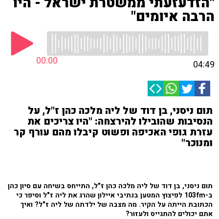
"הזדעזעתי ממשטרת ישראל - היו
הרבה איומים"
00:00
04:49
תום ניסני, בן דוד של ליה מלכה כהן ז"ל, על
הנסיבות שהובילו להירצחה: "היו צריכים את
עזרת גופי האכיפה ופשוט קיבלו מהם עורף קר
ומנוכר"
תום ניסני, בן דוד של ליה מלכה כהן ז"ל, התייחס בשיחה עם סיון כהן
ב-103fm לפיצוץ המטען בנתיבי איילון שהרג את ליה ז"ל וסיפר כי
הכתובת הייתה על הקיר. מה מצבה של ילדתה של ליה ז"ל? ואיך
אתם יכולים להתגייס ולעזור?