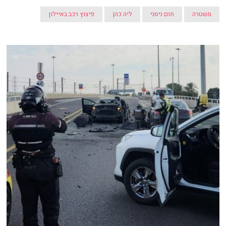
משטרה
תום ניסני
ליה כהן
פיצוץ רכב באיילון