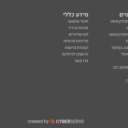
ים
מידע כללי
הפודקאסט
תנאי שימוש
ר
אודות הרדיו
 הפודקאסט
לוח שידורים
ר
מדיניות פרטיות
ע, בקיצור
הצהרת נגישות
כול
הרשמה לניוזלטר
צרו קשר
מנון רגב
created by
CYBER
SERVE