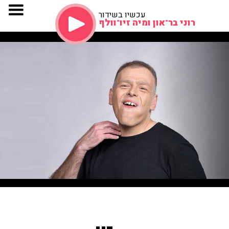
עכשיו בשידור
רוני בר־און ומיה זיו־וולף