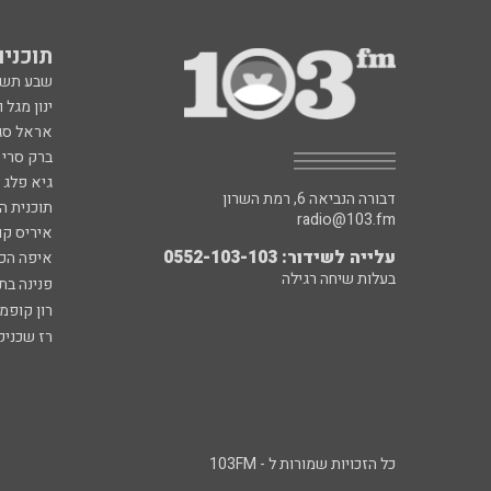
תוכניות fm
שבע תש
ינון מגל 
אראל סג"
ברק סרי 
גיא פלג
דבורה הנביאה 6, רמת השרון
תוכנית ה
radio@103.fm
איריס קו
עלייה לשידור: 0552-103-103
איפה הכ
בעלות שיחה רגילה
פנינה בת
רון קופמ
רז שכניק
כל הזכויות שמורות ל - 103FM