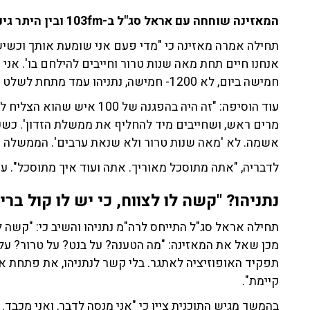
המאזינה שוחחה עם אראל סג"ל ב-103fm ובין היתר גינתה את ראש הממשלה בנימין נתניהו (הליכוד).
תחילה אמרה מאזינה כי "מדי פעם אני שומעת אותך וכשיש
אנחנו חיים תחת מאה שנות טרור וחייבים להילחם בו'. אנ
חמישה ביום, לא 1200- חמישה, נתניהו עמד מתחת לשלט אדום שבו היה כתוב 'ישראל מדממת', וצווח".
עוד הוסיפה: "זה היה בהפגנה ש
מרים ראש, ושחייבים מיד להחליף את ממשלת הזדון'. כ
אשמה. לא 'מאה שנות טרור ולא שנאת ערבים'. הממשלה אח
לדבריה, "אתה מתוסכל מאוריך. אתה ועוד איך מתוסכל". ע
נתניהו? "קשה לו לצווח, כי יש לו קול ברי
תחילה אראל סג"ל התייחס לרה"מ נתניהו והשיב כי: "קשה לו 
מכן שאל את המאזינה: "מה הטענה? על בנט? על טרור? על 
תפקיד האופוזיציה לאתגר. בלי קשר לנתניהו, את פתחת 
קיימת".
בהמשך מגיש התוכנית ציין כי "אני מנסה לדבר, ואני מכב