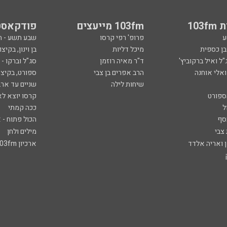
103
103fm מייעצים
פודקאסט
ע
פרופ' רפי קרסו
שבע תשע - 
ובן כספית
מיכל דליות
בן וינון, בקיצו
ל ואיל ברקוביץ'
ד"ר מאיה רוזמן
סג"ל וברקו -
ואלי אוחנה
הרב אפרים בן צבי
ספורט, בקיצו
שיחות לילה
שניים עד ארב
ספורט
קרסו יוצא לא
ל
ככה קמתי
סף
הכול פתוח - א
 צבי
מילים ולחן
ן ואריה אלדד
ארכיון 103fm