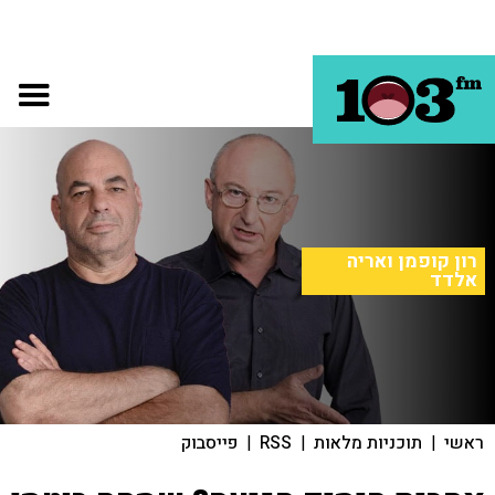
רון קופמן ואריה
אלדד
ראשי
|
תוכניות מלאות
|
RSS
|
פייסבוק