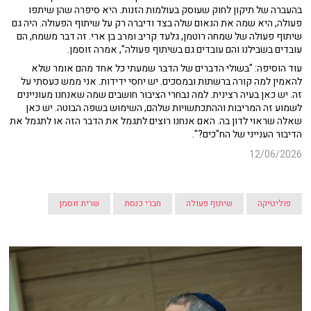
בהעברה של תיקון לחוק שעוסק בעולמות הזנות. היא סיפרה שהן שיתפו
פעולה, היא שמה את הנאום שלה בצד ודיברה רק על שיתוף הפעולה. היה גם
שיתוף פעולה של שמחה רוטמן, גלעד קריב ומרב בן ארי. זה דבר משמח, הם
עובדים בשבילנו והם עובדים גם בשיתוף פעולה", אמרה זוסמן.
עוד הוסיפה: "בשולי הדברים של הדבר שמעתי כל אחד מהם אומר שלא
להאמין למה קורה ברשתות ובמסכים. יש יחסי ידידות. אני ממש כעסתי על
זה. יש כאן בעיה רצינית. למה נבחרי הציבור חושבים שמה שאנחנו מעוניינים
לשמוע זה המריבות וההתכתשויות שלהם, השימוש בשפה הבוטה. יש כאן
שאלה שראוי לדון בה. האם אנחנו רוצים לתגמל את הדבר הזה או לתגמל את
הדיבור הענייני של הח"כים?".
12/06/2026
פוליטיקה
שיתוף פעולה
חברי כנסת
שרית זוסמן