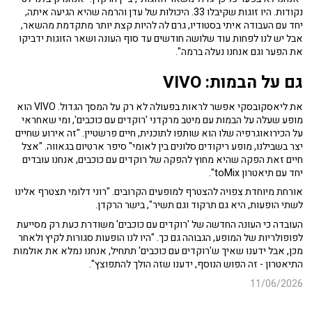
נקודות. היו זוגות שקיבלו 33. היכולות של עדן והרמה שהיא הגיעה איתה,
יחד עם העבודה איתי בסטודיו, גרם לה להיות קצת יותר מתקדמת מהשאר,
אבל יש לנו לפחות עוד שלושה חודשים עד סוף העונה ושאר הזוגות ידביקו
את הפער וגם אנחנו נעלה ברמה".
גם על הבמות: VIVO
את ליאסקובסקי אפשר לראות בפעולה לא רק על המסך הגדול. VIVO הוא
מופע שעלה על הבמות עם מיטב מרקדני 'רוקדים עם כוכבים', ומי שאחראי
על הכירואוגרפיה שלו הוא שותפו לתוכנית, חיים פרשטיין. "זה אירוע שחיים
יצר בשבילנו, מופע ריקודים סלונים בין לאומי" סיפר ארטיום בגאווה. "אצל
חיים זאת הפקה שהיא מחוץ להפקה של רוקדים עם כוכבים, אנחנו עובדים
יחד עם תיאטרון toMix".
אורחת מיוחדת צפויה להצטרף למופעים הקרובים. "רוני דלומי תצטרף אלינו
לשתי הופעות, היא גם תרקוד וגם תשיר", בישר הרקדן.
העובדה כי העונה החדשה של 'רוקדים עם כוכבים' משודרת כעת רק מסייעת
לפופולריות של המופע, הגבוהה גם כך. "היו לנו הופעות סגורות לקיץ ולאחר
מכן, אבל ידענו שאיך ש'רוקדים עם כוכבים' תתחיל, אנחנו נמלא את אולמות
התיאטרון - זה הפוש הנוסף, ידענו שזה הולך להתפוצץ".
11/06/2026