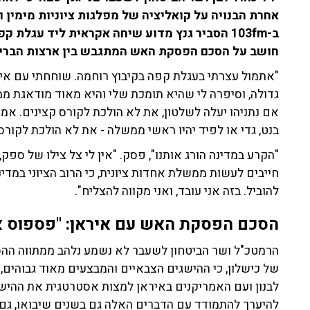
אחרת הבנויה על קואליציה של מפלגות ציוניות מימין 
ב-103fm הסביר גנץ מדוע שיחה אקראית ליד עגלת
חושב על הסכם הפסקת האש המתגבש בין ארצות הברית 
"אתמול עצרתי בעגלת קפה בקיבוץ רוחמה. שוחחתי עם א
גדולה, וסיפרה לי שהיא תומכת שלי והיא מאוד מודאגת ממ
אם נתניהו יעלה לשלטון, את לא הולכת לקורס קצינים. 
בנט, גדי או לפיד יהיו ראשי ממשלה - את לא הולכת לקורס
"הקרע במדינה הורג אותנו", פסק. "אין לי צל צילו של ספק
חייבים לעשות ממשלת אחדות ציונית, כי הרוב הציוני במדי
להוביל. בזה אני עובד, ואני מקווה להצליח".
הסכם הפסקת האש עם איראן: "
פספוס א
הרמטכ"ל ושר הביטחון לשעבר לא נשמע נלהב ממתווה ההס
של כישלון, כי ההישגים הצבאיים והמבצעים מאוד גבוהים
לבנון ועם האמריקנים באיראן למצות אסטרטגית את ההישגי
להיערך להתמודד עם הדברים האלה גם בשנים שיבואו, גם צב