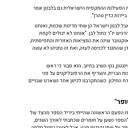
פעילות ההתקפית הישראלית גם בלבנון אמר
ירות כדין טהרן".
בל לבנון וישראל הן שתי מדינות שכנות, ואנחנו
גיש יו"ר כחול לבן. "אנחנו לא יכולים לקחת
ים ביטחוניים, וצריך לפעול בכל הכוח והעצמאות. 7 באוקטובר שינה את המציאות האזורית והתפיסתית,
ן שהתנגד לכניסה לעזה, ואת זה נתניהו לא עשה
ון, גנץ השיב בחיוב. הוא סבור כי ראש
הברית, והעדיף את הרפובליקנים על פני
ח התיכון. כשהתקרבנו לכיוון אחד נשארנו שבויים
פר"
זו הפעם הראשונה שהייתי ביריד הספר מהצד של
"הספר נשען על חומרים שכתבתי לאורך השנים,
פר על שתי נקודות מבט, אבל לצערי רויטל חלתה,