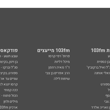
103
103fm מייעצים
פודקאסט
ע
פרופ' רפי קרסו
שבע תשע - 
ובן כספית
מיכל דליות
בן וינון, בקיצו
ל ואיל ברקוביץ'
ד"ר מאיה רוזמן
סג"ל וברקו -
ואלי אוחנה
הרב אפרים בן צבי
ספורט, בקיצו
שיחות לילה
שניים עד ארב
ספורט
קרסו יוצא לא
ל
ככה קמתי
סף
הכול פתוח - א
 צבי
מילים ולחן
ן ואריה אלדד
ארכיון 103fm