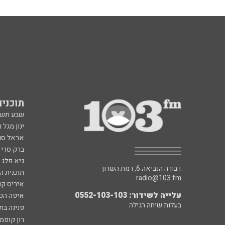
תוכניות fm
שבע תש
ינון מגל 
אראל סג"
ברק סרי 
גיא פלג
דבורה הנביאה 6, רמת השרון
תוכנית ה
radio@103.fm
איריס קו
עלייה לשידור: 0552-103-103
איפה הכ
בעלות שיחה רגילה
פנינה בת
רון קופמ