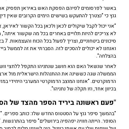
באשר לפרסומים לפיהם הפסקת האש באיראן תפסיק את ה
גנץ כי "נצטרך להתעקש בשישים הימים הקרובים שאין דין בי
"אני יכול לקבל שיקולים לכאן ולכאן בכל הקשור לאיראן, א
לא צריכים להיות תלויים באחרים בכל מה שקשור איתה", הד
סיכונ
ואנחנו לא יכולים להסכים לזה. הסברתי את זה לממשל בייד
בהצלחה".
לאחר שנשאל האם הוא חושב שנתניהו התקפל ללחצי וושינגט
הממשלה שגה כששינה את ההתנהלות הישראלית מול ארצות 
הדמוקרטים. "אנחנו המוצב הדמוקרטי המערבי היחידי במזר
בכיוון אחד, וזו תקלה של נתניהו".
"פעם ראשונה ביריד הספר מהצד של הסו
"בהמשך סיפר גנץ על הסטטוס החדש שלו: כותב ספרים. "
הסופר. הייתה חוויה יפהפיה בירושלים" סיפר בהתרגשות. 
ועל שיחות שלי עם אשתי רויטל, היה לשנינו חלום לכתוב ס