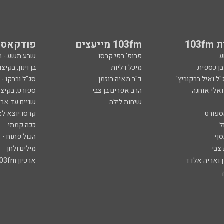
103
103fm מייעצים
פודקאסט
ע
פרופ' רפי קרסו
שבע תשע - 
ובן כספית
מיכל דליות
בן וינון, בקיצו
ל ואיל ברקוביץ'
ד"ר מאיה רוזמן
סג"ל וברקו -
ואלי אוחנה
הרב אפרים בן צבי
ספורט, בקיצו
שיחות לילה
שניים עד ארב
ספורט
קרסו יוצא לא
ל
ככה קמתי
סף
הכול פתוח - א
 צבי
מילים ולחן
ן ואריה אלדד
ארכיון 103fm