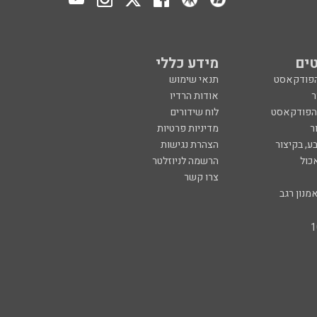
ים
מידע כללי
הפודקאסט
תנאי שימוש
ר
אודות הרדיו
 הפודקאסט
לוח שידורים
ר
מדיניות פרטיות
ע, בקיצור
הצהרת נגישות
כול
הרשמה לניוזלטר
צרו קשר
מנון רגב