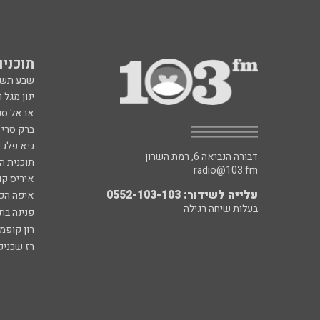
תוכניות fm
שבע תש
ינון מגל 
אראל סג"
ברק סרי 
גיא פלג
דבורה הנביאה 6, רמת השרון
תוכנית ה
radio@103.fm
איריס קו
עלייה לשידור: 0552-103-103
איפה הכ
בעלות שיחה רגילה
פנינה בת
רון קופמ
רז שכניק