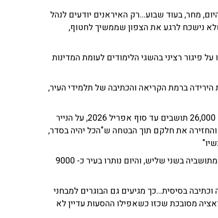
ם, מחר, בעוד שבוע...רק האיראנים יודעים לנהל
שלא נישכח לרגע את הצפון שממשיך לחטוף,
על פיגור רציני בהשגי הלימודים לעומת המדינות
 הירידה ברמת הקריאה והכתיבה של תלמידי העיר,
"צריך להזכיר את המספרים- קרית שמונה מנתה בשיאה כ- 26,000 תושבים עד סוף אפריל 2026, על הנייר
נתה את התושבים והחזירה את חלקם תוך הבטחה ש"הכל יהיה בסדר,
שיו"
"אז תמונת המצב העגומה היא, שנכון להיום העיר התרוקנה מתושביה בשני שליש, והיום נותרו בעיר כ- 9000
כתיבה בסיסית...כך מגיעים גם הבוגרים למבחני
טואציה מסובכת שכזו כשאפילו ההסעות עדיין לא