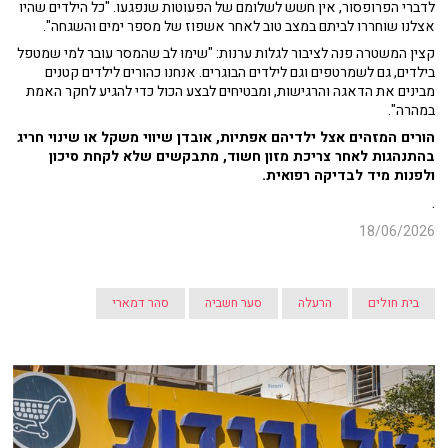
לדברי הפרופסור, אין חשש לשלומם של הפעוטות שנפגעו. "כל הילדים שהיו
אצלנו שוחררו לביתם במצב טוב לאחר אשפוז של מספר ימים והשגחה".
קצין המשטרה פנה לציבור לגלות ערנות: "שימו לב שהמסר עובר למי שמטפל
בילדים, גם לשמרטפים וגם לילדים הבוגרים. אנחנו כהורים לילדים קטנים
מבינים את הדאגה והרגישות, ומבטיחים לבצע הכול כדי להגיע לחקר האמת
במהרה".
הורים המזהים אצל ילדיהם אפתיות, אובדן שיווי משקל או שינוי חריג
בהתנהגות לאחר צריכת מזון חשוד, מתבקשים שלא לקחת סיכון
ולפנות מיד לבדיקה רפואית.
.
18/06/2026
בית חולים
הרעלה
סער חשביה
סהר דמארי