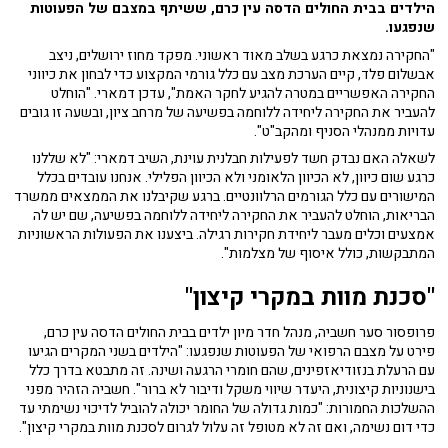
הילדים בבית החולים הדסה עין כרם, ששיתף במצבם של הפעוטות
שנפגעו.
"החקירה נמצאת כרגע בשלב מאוד ראשוני. מפקד מחוז ירושלים, ניצב
אבשלום פלד, קיים הערכת מצב עם כלל גורמי המקצוע כדי לבחון את כיווני
החקירה האפשריים במטרה להגיע לחקר האמת", עדכן דמארי. "הוחלט
להעביר את החקירה ליחידה ללוחמה בפשיעה של מרחב ציון, ובשעה זו גובים
עדויות ממנהלי הסניף ומהקב"ט".
לשאלה האם נבדק חשד לפעילות חבלנית עוינת, השיב דמארי: "לא שללנו
כרגע שום כיוון, לא הכיוון הלאומני ולא הכיוון הפלילי. אנחנו עובדים בכלל
המישורים עם כלל הגורמים הרלוונטיים. ברגע שקיבלנו את הממצאים ממשרד
הבריאות, הוחלט להעביר את החקירה ליחידה ללוחמה בפשיעה, שם יש לה
אמצעים וכלים מעבר ליחידת חקירות רגילה. ביצענו את הפעולות הראשוניות
המתבקשות, כולל איסוף של מצלמות".
"סכנת מוות במקרי קיצון"
פרופסור סער חשביה, מנהל חדר מיון ילדים בבית החולים הדסה עין כרם,
פירט על מצבם הרפואי של הפעוטות שנפגעו: "הילדים בשני המקרים הגיעו
עם הרעלת בנזודיאזפינים, שהם חומרי הרגעה ושינה. זה מתבטא בדרך כלל
בישנוניות קיצונית, היעדר שיווי משקל ודיבור לא ברור". חשביה הזהיר מפני
ההשלכות החמורות: "כמות גדולה של החומר יכולה להוביל לדיכוי נשימתי עד
כדי דום נשימה, ואם זה לא מטופל זה עלול לגרום לסכנת מוות במקרי קיצון".