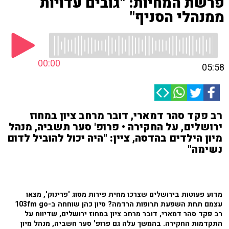
פרשת המחיות: "גובים עדויות
ממנהלי הסניף"
00:00
05:58
רב פקד סהר דמארי, דובר מרחב ציון במחוז
ירושלים, על החקירה • פרופ' סער תשביה, מנהל
מיון הילדים בהדסה, ציין: "היה יכול להוביל לדום
נשימה"
מדוע פעוטות בירושלים שצרכו מחית פירות מסוג 'פרינוק', מצאו
עצמם תחת השפעת תרופות הרדמה? סיון כהן שוחחה ב-103fm go
רב פקד סהר דמארי, דובר מרחב ציון במחוז ירושלים, שדיווח על
התקדמות החקירה. בהמשך עלה גם פרופ' סער חשביה, מנהל מיון