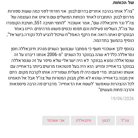
של הכוחות.
"צה"ל אוחז בהרבה אזורים בדרום לבנון. אני חזרתי לפני כמה שעות ספורות
מדרום לבנון. התחברנו לאחד הכוחות הפועלים שם וראינו את העוצמה של
צה"ל נגד חיזבאללה שם", אמר אשכנזי. "לוחמי חטיבה 551, חטיבת הקומנדו
של צה"ל, השלימו פעילות והם תפסו נכסים פשוט מדהימים. היינו באחד
הבונקרים ואתה רואה את היקף האמל"ח שיכול להגיע לכל נקודה בישראל",
הוסיף בהמשך בתדהמה.
בנוסף לכך אשכנזי חשף כי מסתבר שבמשך השנים מנהיג חיזבאללה חסן
נסראללה כלל לא שהה בבונקר כל השנים: "מ-2006 אנחנו דיברנו על זה
שנסראללה נמצא בבונקר. לא היה ישראלי שלא סיפר על זה שנסראללה
בבונקר בדאחייה ומזיע. הוא היה בעל פנטהאוז מרשים ביותר בדאחייה עם
אשתו ואהובתו. מדי פעם היה לו מעלית שמורידה אותו לקרבת מקום. היום
אין מבנה בדאחייה שהוא לא חלק מבנק המטרות של צה"ל אבל אל תאמינו
לכל ההצהרות שאפשר 'לשטח את הדאחייה'. מדברים פה הרבה סיסמאות
והרבה פחות מעשים".
19/06/2026
צה"ל
לבנון
חיזבאללה
אבי אשכנזי