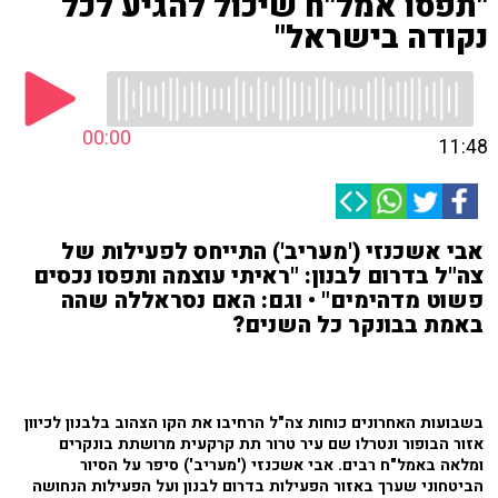
"תפסו אמל"ח שיכול להגיע לכל
נקודה בישראל"
00:00
11:48
אבי אשכנזי ('מעריב') התייחס לפעילות של
צה"ל בדרום לבנון: "ראיתי עוצמה ותפסו נכסים
פשוט מדהימים" • וגם: האם נסראללה שהה
באמת בבונקר כל השנים?
בשבועות האחרונים כוחות צה"ל הרחיבו את הקו הצהוב בלבנון לכיוון
אזור הבופור ונטרלו שם עיר טרור תת קרקעית מרושתת בונקרים
ומלאה באמל"ח רבים. אבי אשכנזי ('מעריב') סיפר על הסיור
הביטחוני שערך באזור הפעילות בדרום לבנון ועל הפעילות הנחושה