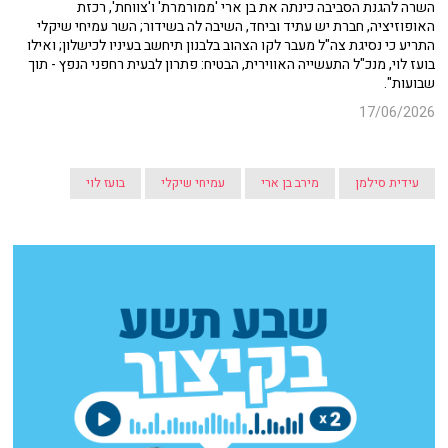
השרה להגנת הסביבה כינתה את בן ארי 'ממורמרת' ו'צווחת', רכזת
האופוזיציה, חברת יש עתיד וביחד, השיבה לה בשידור; השר עמיחי שיקלי
התריע כי נסיגת צה"ל מעבר לקו הצהוב בלבנון תיחשב בעיניו לכישלון; ואילו
בועז לוי, מנכ"ל התעשייה האווירית, הבטיח: פתרון לבעית רחפני הנפץ - תוך
שבועות".
17/06/2026
עידית סילמן
מירב בן ארי
עמיחי שיקלי
בועז לוי