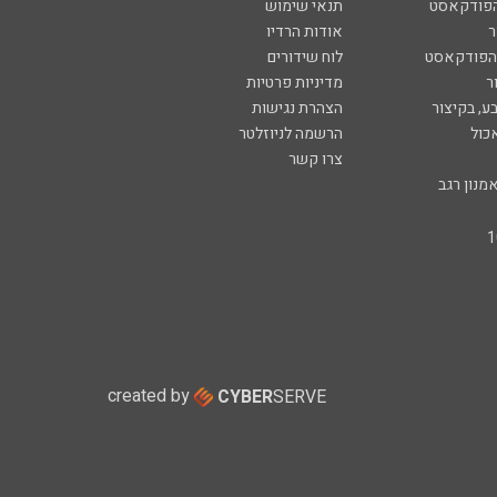
הפודקאסט
תנאי שימוש
ר
אודות הרדיו
 הפודקאסט
לוח שידורים
ר
מדיניות פרטיות
ע, בקיצור
הצהרת נגישות
כול
הרשמה לניוזלטר
צרו קשר
מנון רגב
created by
CYBER
SERVE