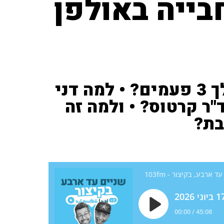
בייה באולפן
למה יואב כהן אמר מסי המלך 3 פעמים? • למה דני
ר קרטוס? • ולמה זה
בת?