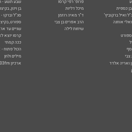
ע
פרופ' רפי קרסו
שבע תשע - 
ובן כספית
מיכל דליות
בן וינון, בקיצו
ל ואיל ברקוביץ'
ד"ר מאיה רוזמן
סג"ל וברקו -
ואלי אוחנה
הרב אפרים בן צבי
ספורט, בקיצו
שיחות לילה
שניים עד ארב
ספורט
קרסו יוצא לא
ל
ככה קמתי
סף
הכול פתוח - א
 צבי
מילים ולחן
ן ואריה אלדד
ארכיון 103fm