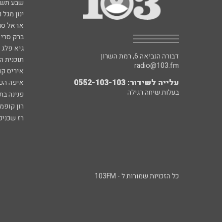
שבע תש
ינון מגל 
אראל סג"
ברק סרי 
גיא פלג
דבורה הנביאה 6, רמת השרון
תוכנית ה
radio@103.fm
איריס קו
עלייה לשידור: 0552-103-103
איפה הכ
בעלות שיחה רגילה
פנינה בת
רון קופמ
רז שכניק
כל הזכויות שמורות ל - 103FM