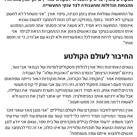
מהבמות הגדולות ומהעבודה לצד ענקי התעשייה.
על התחושות שמלוות אותו בזמן הנגינה, סיפר אורן: "אני משתדל לא לחשוב
ובעיקר לא לפחד. בסוף, במוזיקה יש לנו זכות להתחבר למשהו שהוא
אינסופי. התחושה היא תמיד, לא משנה איזה פסנתר אתה פוגש, המפגש
איתו והמפגש בעיקר עם האנשים מזמן את ההתחברות הזאת לביחד. אני
מנסה בעיקר להיות פתוח לכל האפשרויות ולא לבוא עם אג'נדה, כי זה חוסם
אותי".
החיבור לעולם הקולנוע
בשנים האחרונות החל אורן להלחין פסקולים לסרטיו של הבמאי אבי נשר,
ביניהם "תמונת הניצחון" והסרט החדש "האהבות שלנו". על העבודה
המשותפת אמר: "בתקופה של הקורונה, אחת מנקודות האור הייתה שפתאום
כתבתי פעם ראשונה פסקול לסרט, וזה היה עם אבי שנתן לי קורס מעשי.
מדהים לחוות אותו, הוא תמיד דואג שהמוזיקה תשרת ותעשיר את העלילה,
אבל שלא ירגישו אותה כמניפולציה. תמיד יש אתגר לעדן את הרגש ולא
לעשות דרמה מוגזמת. זה ממש תענוג".
אורן התייחס לחיבור המוקדם שלו לעולם הצלילים: "אני מנגן מאז שאני זוכר
את עצמי. המוזיקה תמיד הייתה כלי ליצור קשר עם אנשים עוד לפני שידעתי
לחבר משפט. ידעתי אפילו בגילים מוקדמים של בית ספר, שאם אני יודע לנגן
את נעימות הנושא של תוכניות טלוויזיה שראינו כולנו, אז זה כלי להתחבר עם
אנשים ולמצוא איתם שפה משותפת".