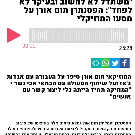
"משתדל לא לחשוב ובעיקר לא
לפחד": הפסנתרן תום אורן על
מסעו המוזיקלי
00:00
25:28
המוזיקאי תום אורן סיפר על העבודה עם אגדות
ג'אז ועל שיתוף הפעולה עם הבמאי אבי נשר •
"המוזיקה תמיד הייתה כלי ליצור קשר עם
אנשים"
הפסנתרן והמלחין תום אורן נמצא בימים אלה בעיצומו של סיבוב
הופעות חובק עולם, במקביל ליציאת אלבומו החדש ולשיתופי פעולה
מסקרנים בארץ. בריאיון לתוכנית 'רבקה מיכאלי', שיתף אורן בחוויותיו