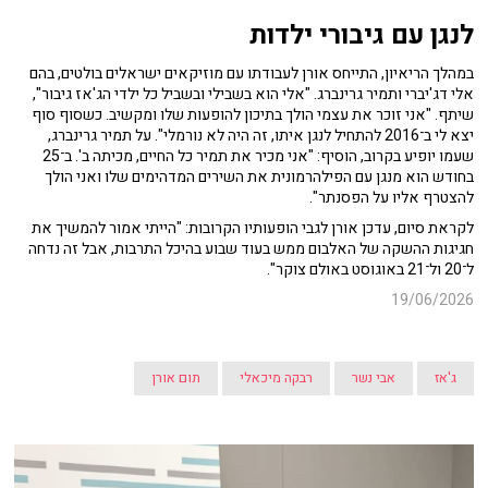
לנגן עם גיבורי ילדות
במהלך הריאיון, התייחס אורן לעבודתו עם מוזיקאים ישראלים בולטים, בהם
אלי דג'יברי ותמיר גרינברג. "אלי הוא בשבילי ובשביל כל ילדי הג'אז גיבור",
שיתף. "אני זוכר את עצמי הולך בתיכון להופעות שלו ומקשיב. כשסוף סוף
יצא לי ב־2016 להתחיל לנגן איתו, זה היה לא נורמלי". על תמיר גרינברג,
שעמו יופיע בקרוב, הוסיף: "אני מכיר את תמיר כל החיים, מכיתה ב'. ב־25
בחודש הוא מנגן עם הפילהרמונית את השירים המדהימים שלו ואני הולך
להצטרף אליו על הפסנתר".
לקראת סיום, עדכן אורן לגבי הופעותיו הקרובות: "הייתי אמור להמשיך את
חגיגות ההשקה של האלבום ממש בעוד שבוע בהיכל התרבות, אבל זה נדחה
ל־20 ול־21 באוגוסט באולם צוקר".
19/06/2026
ג'אז
אבי נשר
רבקה מיכאלי
תום אורן