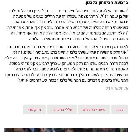
ברצועת הביטחון בלבנון.
"הטעויות האלה עולות בחיים של חיילים - זה דבר נבזי", ציין נזרי על נפילתו
של בן שמחון ז"ל. "הייתי מצפה שבהלוויה של חיילים נציגים של ממשלה
יבואו. זה לא קרה אצלי, לא קרה אצל הרבה חיילים. ברור שהם לא באו.
כשאשתי הייתה בהלוויה של דב"ש היא אמרה שוב אין אף אחד. אמרתי לה:
'זה לא ייתכן, הם בקמפיין, הם יבואו', היא אמרה לי: 'לא היה אף אחד'. זה
פשוט נבזי בעיניי", אמר על היעדרות ייצוג מהממשלה בהלוויה.
לאחר מכן נזכר בימי שירותו ברצועת הביטחון וביקר את המדיניות הנוכחית:
"אני חלק מהשירות שלי עשיתי בלבנון. היינו ברצועת ביטחון שנים, זה לא
הועיל. עכשיו עושים את זה שוב? אני חושב שברק אתה צודק אין ברירה אלא
לסגת חזרה. הבנים שלנו הם חלק ממשחק שצריך להגיע אקט מדיני בסופו.
האקט המדיני מתמהמהים איתו ולא רוצים להגיע לסוף.
כבר לפני כמה
חודשים
היה צריך לעשות מהלך קדחתני והיה צריך כבר אז להתחיל ולדבר עם
הממשלה בלבנון. מדברים עם הממשל בלבנון בכוח, כשדוחפים אותנו".
21/06/2026
לבנון
סיפורי הנופלים
חללי המערכה
מייק נזרי