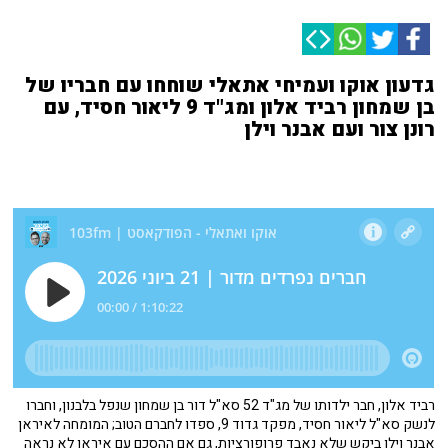
גדעון אוקו ועמיחי אתאלי שוחחו עם חבריו של
בן שמחון רביד אלון ומג"ד 9 ליאור חסיד, עם
רונן צור ועם אבנר וילן
רביד אלון, חבר ילדותו של מג"ד 52 סא"ל דור בן שמחון שנפל בלבנון, וחברו
לנשק סא"ל ליאור חסיד, מפקד גדוד 9, ספדו לחברם הטוב; המומחה לאיראן
אבנר וילן ביקש שלא נאבד פרופורציות, גם אם ההסכם עם איראן לא נראה