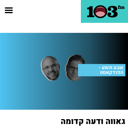
שבע תשע -
הפודקאסט
גאווה ודעה קדומה