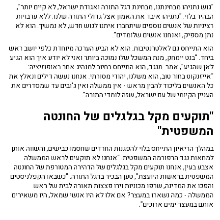
"גוש נתניהו מבחינתנו, מבחינת דגל התורה ואגודת ישראל, לא קיים יותר",
הבהיר בלוי. "נתניהו איבד את האמון אצל גדולי התורה שלנו. ללא ערבויות
רציניות של אנשים נוספים שיתחברו איתנו לגוש חדש, לא נמשיך. הוא לא
נתן מספיק, ואנחנו אנשים שלומדים".
הוא התייחס גם לאלטרנטיבות. הוא לא הביע הערכה מיוחדת כלפי יושב ראש
ביחד. "בנט יימחק, מנת המשכל שלו נמוכה ביותר ואני לא יודע איך הוא הגיע
לאן שהגיע", אמר. מנגד, הוא התייחס בחיוב למנהיג אחר באופוזיציה:
"אייזנקוט בחור טוב, הוא משלנו, יהודי מסורתי. אנחנו נעשה דילים ונאלץ את
כל האנשים בליכוד להבין מראש - אין ממשלה ואין ג'ובים עד שמסדרים את
העניין הקיומי של עם ישראל, שזה לומדי התורה".
"תוקעים מקל בגלגלים של החונטה
המשפטית"
במהלך הריאיון התייחס בלוי להפגנות החרדים שחסמו כבישים, והשווה אותן
למחאות נגד הרפורמה המשפטית. "אנחנו לא תוקעים לראש הממשלה
אצבע בעין, אנחנו תוקעים מקל בגלגלים של הדהירה המטורפת של החונטה
המשפטית בראשות היועצת", טען הבכיר בדגל התורה. "כשבאו הקפלניסטים
והפכו את המדינה, שרפו מכוניות וירו פצצות תאורה לבית של ראש
הממשלה - כמה נשארו במעצר? אם אלו לא היו אנשי שמאל, היו משאירים
אותם במעצר ימים ארוכים".