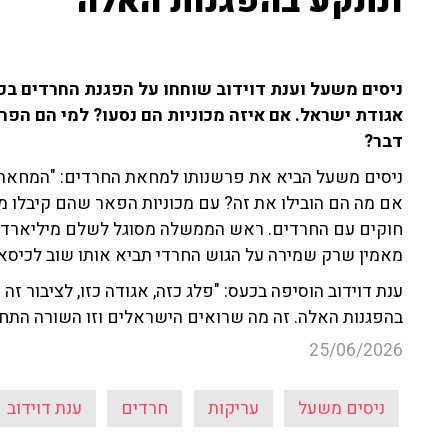
ונתקע בהפגנות האלה"
ניסים משעל וענת דוידוב שוחחו על הפגנת החרדים בכ
אגודת ישראל. אם איזה מכוניות הם נסעו? למי הם הפ
דבר?
ניסים משעל הביא את פרשנותו למחאת החרדים: "המחאה נג
אם מה הם הובילו את זה? עם מכוניות הפאר שהם קיבלו 
חוקים עם החרדים. ראש הממשלה מסוגל לשלם מיליארדים
מאמין שרק שמירה על הגוש החרדי תביא אותו שוב לכיסא
ענת דוידוב הוסיפה בכעס: "פלג כזה, אגודה כזו, לציבור זה 
בהפגנות האלה. זה מה שרואים הישראלים וזו השורה התחת
25/06/2026
ניסים משעל
עריקות
חרדים
ענת דוידוב