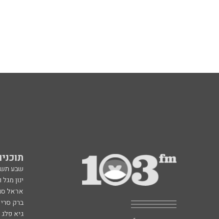
תוכניות fm
שבע תש
ינון מגל 
אראל סג"
ברק סרי 
גיא פלג