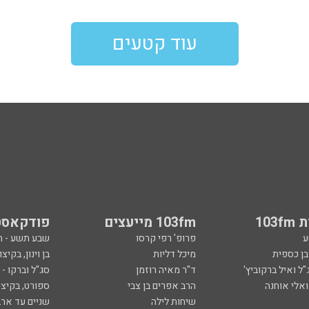
עוד קטעים
103
103fm מייעצים
פודקאסט
ע
פרופ' רפי קרסו
שבע תשע - 
ובן כספית
מיכל דליות
בן וינון, בקיצו
ל ואיל ברקוביץ'
ד"ר מאיה רוזמן
סג"ל וברקו -
ואלי אוחנה
הרב אפרים בן צבי
ספורט, בקיצו
שיחות לילה
שניים עד ארב