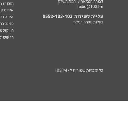
דבורה הנביאה 6, רמת השרון
תוכנית ה
radio@103.fm
איריס קו
עלייה לשידור: 0552-103-103
איפה הכ
בעלות שיחה רגילה
פנינה בת
רון קופמ
רז שכניק
כל הזכויות שמורות ל - 103FM