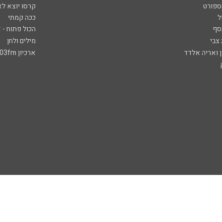
ספורט
קרסו יוצא לא
ל
ככה קמתי
סף
הכול פתוח - א
 צבי
מילים ולחן
ן ואריה אלדד
ארכיון 103fm