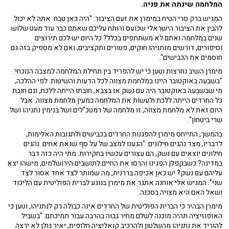
המלחמה שינתה את פניה.
המגיש ברק סרי הטיח במימרן את זעם הציבור: "היה כאן טבח. אתה לא יכול
להבין את הציבור הישראלי שכועס ורותח עליכם שאתם כבר עוד מעט שלוש
שנים במלחמה ואתם לא משתתפים בכלל? כל היום יש לכם תירוצים
וסיפורים, דורשים מנתניהו חוקים, פטורים ותקציבים, ואם לא מספיק בזה גם
חוסמים את הכבישים".
מימרן השיב נחרצות וטען כי יש להפריד בין תחילת המלחמה למצבה הנוכחי:
"בשבעה באוקטובר היינו במלחמת מצווה לכל הדעות והשיטות. לפי ההלכה,
מי שבשבעה באוקטובר היה עם נשק או בצבא, חובתו הייתה ללכת, וגם חובת
כל החרדים הייתה ללכת ולעשות את המלחמה כמעין מלחמת מצווה. אבל
היום זאת לא מלחמת מצווה, זו מלחמה של רמטכ"לים ושל בנימין נתניהו ושל
שרי ביטחון".
בהמשך, התייחס מימרן להפגנות החרדים בכבישים ולתגובות האלימות,
לדבריו, מצד נהגים חילונים: "הגענו למצב של על סף שנאת אחים. נהגים
חילונים יוצאים עם נשק, הם עצורים עכשיו בחקירות. מתי היה כזה דבר
במדינה? כשבקפלן הפגינו והרסו את החיים לתושבים הירושלמים, מישהו יצא
עליהם עם נשק? יש כאן אכיפה בררנית, מה שמותר לצד אחד אסור לצד
שני". המגיש אלי אוחנה אתגר את מימרן בנוגע לברית הפוליטית עם הליכוד
ושאל האם היא מצויה בסכנה.
מימרן הבהיר כי הברית הפוליטית של החרדים אינה כבולה רק לנתניהו, וטען כי
האופוזיציה תהיה מוכנה לשלם מחיר גבוה בהרבה עבור תמיכתם: "בשביל
להוריד את נתניהו מהשלטון ולהרכיב קואליציה חלופית, יאיר גולן לא ירצה