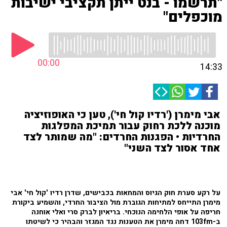
"תרשמו - בנט ייתן תקציבי ישיבות
מוכפלים"
00:00
14:33
אבי מימרן ('רדיו קול חי'), טען כי האופוזיציה
מוכנה ללכת רחוק עבור תמיכת המפלגות
החרדיות • הפגנות החרדים: "מה שמותר לצד
אחד אסור לצד השני"
על רקע סערת חוק הגיוס והמחאות בכבישים, שדרן רדיו 'קול חי' אבי
מימרן התייחס למתיחות הגוברת מול הציבור החרדי, והשמיע ביקורת
חריפה על אופי הלחימה הנוכחי. בריאיון לברק סרי ואלי אוחנה
ב-103fm דחה מימרן את הטענות נגד המגזר והבהיר כי לשיטתו