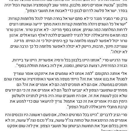
מלבנון: "עכשיו אומרים ניסוג מלבנון, נחזור שוב לקונספציה ועכשיו הכול יהיה
בסדר. ישראל פלשה לדרום לבנון כדי לאבטח את תושבי הצפון".
ברק סרי הסביר מנגד כי לא סתם ישראל בחרה תמיד לנהל מלחמות קצרות:
"ישראל כל השנים ניהלה מלחמות קצרות וזאת מתוך ידיעה שאנחנו רוצים
לדחות המלחמה כמה שניתן. אנחנו בסוף מדינה - לא ארגון טרור. ארגון טרור
כמו חמאס וחיזבאללה יכול להגיד לתושבים ללכת לאלף העזאזלים. ארגון
טרור יכול לאפשר לעצמו מלחמה עד קץ הימים יכול כי זה הוויתו. מדינה
שצריכה חינוך, תרבות, הייטק לא יכולה לאפשר מלחמה כל כך הרבה שנים.
לא יכולה".
עוד הדגיש סרי: "אנחנו היינו בלבנון בכל ורסיה אפשרית. היינו עד ביירות,
הגזרה המזרחית, רצועת הביטחון, נסוגנו, אין לזה באמת תוחלת בסוף".
אלי אוחנה התקומם: "למה אנחנו לא שומעים את איזנקוט אומר שצריך
לסגת? את בנט אומר את זה? הייתי מצפה מראשי האופוזיציה שיאמרו שהם
תומכים בממשלה. אם הם לא תומכים למה הם לא אומרים את זה? הם
מפחדים שתושבי הצפון לא יצביעו להם? הם לא אומרים את זה כי הם יודעים
שלא נכון לעשות את זה. אם היו חושבים שזה היה מזיק לנתניהו ולשלטון
הימין הם היו אומרים את זה כבר אתמול. צריך להישאר שם כדי למנוע את
קרבת מחבלי חיזבאללה לגבול הצפון".
סרי הגיב לדברים: "היינו בכל הסרטים האלה, אם פעם ראשונה היו נכנסים והיו
אומרים מה ההימצאות של כוחות צה"ל עושה, צה"ל נכנס וצה"ל עושה, זה לא
חיזק בכלום אבל את תחושת הביטחון של תושבי הצפון. אין לזה שום אפקט