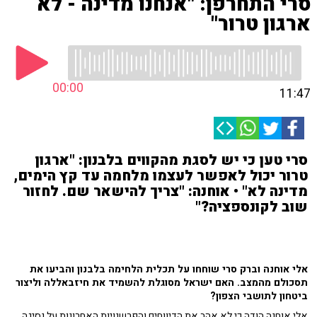
סרי התחרפן: "אנחנו מדינה - לא
ארגון טרור"
00:00
11:47
סרי טען כי יש לסגת מהקווים בלבנון: "ארגון
טרור יכול לאפשר לעצמו מלחמה עד קץ הימים,
מדינה לא" • אוחנה: "צריך להישאר שם. לחזור
שוב לקונספציה?"
אלי אוחנה וברק סרי שוחחו על תכלית הלחימה בלבנון והביעו את
תסכולם מהמצב. האם ישראל מסוגלת להשמיד את חיזבאללה וליצור
ביטחון לתושבי הצפון?
אלי אוחנה הודה כי לא אהב את הדיווחים והפרשנויות האחרונות על נסיגה