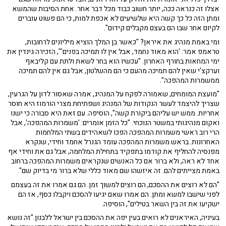
אצלו זה כנראה ככה, יותר חשוב כבוד מכל דבר אחר. אחת הסיבות שהמשא
ומתן הזה כל כך קשה היא שלשיעים לא אכפת למות, כי הם פשוט עוברים
לקיום אחר שבו הם בעצם מקבלים קידום".
ומי באמת מנהיג את איראן? "כאשר בן המלך הוציא מיליונים לרחובות,
טראמפ אמר: 'הוא מאוד נחמד, אבל אין לו תמיכה בפנים'", הזכירה גינדין את
ימי המחאות בחורף האחרון. "עכשיו הוא בחר לשאת ולתת עם קליבאף
וערקצ'י שאין להם תמיכה מהעם כי הם מהשלטון, אבל גם אין להם תמיכה
ממשמרות המהפכה".
"מועצת המומחים, שאמורה לפקח על המנהיג, אמרה שאסור לדון על הגרעין,
שצריך להיצמד לעשר הנקודות של המנהיג ושפתיחת מצרי הורמוז היא חוסר
אחריות. ממש יש עליהם ביקורת קשה", הוסיפה. עם זאת היא סבורה כי ישנו
ואקום מנהיגותי במשטר הנוכחי. "כל הזמן אומרים: 'משמרות המהפכה', אבל
הרי רוב ראשי משמרות המהפכה הפכו לשאהידים בשתי המלחמות
האחרונות. בראש משמרות המהפכה עומד הגנרל אחמד וחידי, שנקרא
מפנסיה להחליף את קודמו בתפקיד בתחילת המלחמה, אבל גם את וחידי אף
אחד לא ראה, ולא ברור אם כל האנשים שנקראים משמרות המהפכה ברחוב
באמת מצייתים להם. זה איזשהו שם מאוד כללי שלא ברור מי בדיוק שם".
"הם לא רוצים את ההסכם, הם רוצים למשוך זמן. הם גם אמרו את זה בעצמם
לפני שישבו למשא ומתן. הם אמרו שאם יגיעו להסכם ויקבלו כסף, אז הם
ישקיעו את זה בין השאר בטילים", הוסיפה.
בעיניה, האיראנים לא רואים בעין יפה את ההסכם בין ישראל ללבנון."זה נושא