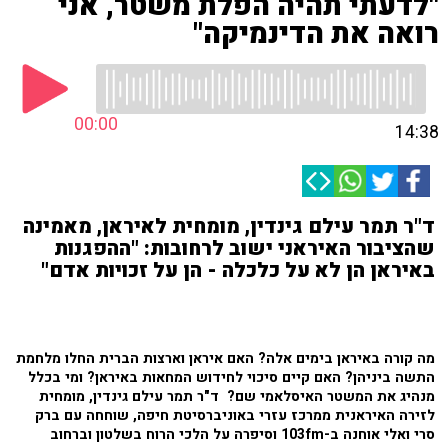
"לדעתי תהיה הפלת משטר, אני
רואה את הדינמיקה"
00:00
14:38
ד"ר תמר עילם גינדין, מומחית לאיראן, מאמינה
שהציבור האיראני ישוב לרחובות: "ההפגנות
באיראן הן לא על כלכלה - הן על זכויות אדם"
מה קורה באיראן בימים אלה? האם איראן וארצות הברית החלו מלחמת
התשה ביניהן? האם קיים סיכוי לחידוש המחאות באיראן? ומי בכלל
מנהיג את המשטר האיסלאמי שם? ד"ר תמר עילם גינדין, מומחית
לזירה האיראנית ממרכז עזרי באוניברסיטת חיפה, שוחחה עם ברק
סרי ואלי אוחנה ב-103fm וסיפרה על הלכי הרוח בשלטון וברחוב