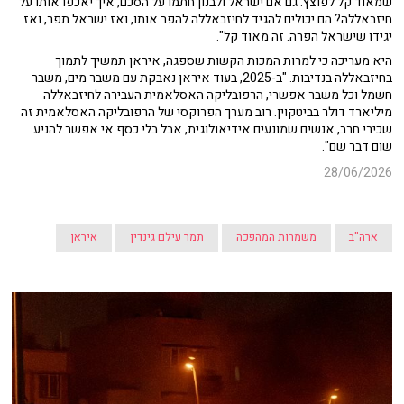
שמאוד קל לפוצץ. גם אם ישראל ולבנון חתמו על הסכם, איך יאכפו אותו על
חיזבאללה? הם יכולים להגיד לחיזבאללה להפר אותו, ואז ישראל תפר, ואז
יגידו שישראל הפרה. זה מאוד קל".
היא מעריכה כי למרות המכות הקשות שספגה, איראן תמשיך לתמוך
בחיזבאללה בנדיבות. "ב-2025, בעוד איראן נאבקת עם משבר מים, משבר
חשמל וכל משבר אפשרי, הרפובליקה האסלאמית העבירה לחיזבאללה
מיליארד דולר בביטקוין. רוב מערך הפרוקסי של הרפובליקה האסלאמית זה
שכירי חרב, אנשים שמונעים אידיאולוגית, אבל בלי כסף אי אפשר להניע
שום דבר שם".
28/06/2026
ארה"ב
משמרות המהפכה
תמר עילם גינדין
איראן