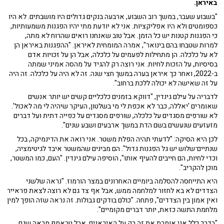
באיראן.
"בשבוע שעבר, במשך רוב השבוע, ארבעה בנקים גדולים היו מושבתים. לא היו
כספומטים ולא היו אפליקציות. אני לא יודעת מתי יהיו הפגנות משמעותיות,
כי הפגנות קטנות יש כל הזמן. אבל טוב שאנחנו רואים שהרוח לא מתה,
למרות שטבחו בהם בינואר", אמרה המומחית לאיראן. "ההפגנות באיראן הן
לא על כלכלה. הן מתחילות לפעמים על כלכלה, אבל הן על זכויות אדם
בסיסיות, על הזכות לחיות. אני רוצה רק להגיד על מהסה אמיני שמתה
ב-2022, ואחר כך איראן בערה במשך חצי שנה. זה לא היה על כלכלה. זה היה
על זה שאישה לא יכולה ללכת ברחוב".
לדבריה על עילם גינדין, "דווקא בזמנים כלכליים קשים יש יותר אנשים
שאומרים 'יאללה, כבר לא אכפת לי מי בשלטון, העיקר שיהיה לי מה לאכול'.
לא שורפים מסגדים על כלכלה, שורפים מסגדים על כפייה דתית ועל דברים
מזעזעים שנעשים בשם הדת במשך ארבעים ושבע שנים".
לכן היא הסיקה: "לדעתי תהיה הפלת משטר. אני רואה את הדינמיקה, בכל
שנתיים־שלוש יש גל הפגנות גדול". הם מבינים שהמשטר איבד לגיטימציה,
וכדי לחיות, הם חייבים להעיף אותו", הוסיפה עילם גינדין. "העם, כמו המשטר,
מוכן להקריב".
היא התייחסה להסלמה ביומיים האחרונים במצר הורמוז. "נראה שלשני
הצדדים לא בא לחזור למלחמה ממש, אבל אף צד גם לא רוצה לצאת פראייר
ואין אמון בין הצדדים", פתחה. "כולם בודקים גבולות. זה נראה שזה הופך למין
מלחמת התשה כזאת, יותר דברים מקומיים".
"בדרך כלל אני אומרת את זה רק על האיראנים, אבל טראמפ מראה שגם