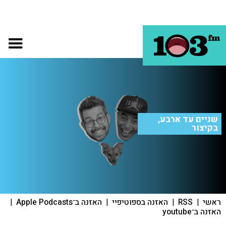
שניים עד ארבע,
בקיצור
ראשי
|
RSS
|
האזנה בספוטיפיי
|
האזנה ב־Apple Podcasts
|
האזנה ב־youtube