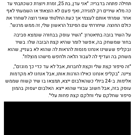
תחילה פתחה בדבריה: "אני עדן, בת 25, זמרת ויוצרת כשכתבתי עד
כה
מלא שירים
רק למגירה, ואף פעם לא הוצאתי או השמעתי לאף
אחד. שמרתי אותם לעצמי אך כעת החלטתי שאני רוצה לשחרר את
כולם החוצה. שיחררתי עם הסינגל הראשון שלי, זה ממש מרגש".
על השיר בובה בתיאטרון: "השיר עוסק בבחורה שנמצא סביבה
בחור שמשחק בה, אפשר לומר שהיא קצת הבובה שלו. בשיר
ובקליפ שעשינו אנחנו מנסות להראות לה שהוא לא בעניין, שהוא
משחק בה ועדיף לה לעבור הלאה ולחפש מישהו מוצלח".
"זה סיפור קצת שלי וקצת לחברות, אבל לא עד כדי כך מוגזם",
ציינה. "בקליפ אנחנו כאילו הורגות אותו, אבל אנחנו לא מקדמות
אלימות. ב-24 ביולי כשהאלבום ייצא, תמצאו בו שיר קשוח שממש
עוסק בזה, אבל חשוב עבורי שהוא ייצא. האלבום יעסוק בהמון
סיפור שחלקם עלי וחלקם קצת פחות עלי".