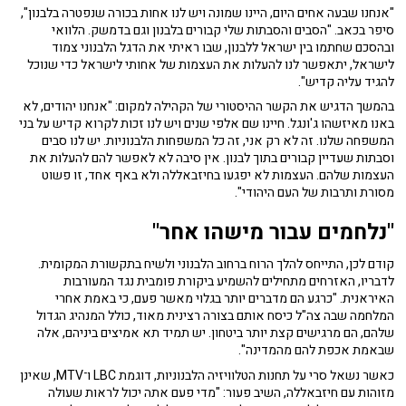
"אנחנו שבעה אחים היום, היינו שמונה ויש לנו אחות בכורה שנפטרה בלבנון",
סיפר בכאב. "הסבים והסבתות שלי קבורים בלבנון וגם בדמשק. הלוואי
ובהסכם שחתמו בין ישראל ללבנון, שבו ראיתי את הדגל הלבנוני צמוד
לישראל, יתאפשר לנו להעלות את העצמות של אחותי לישראל כדי שנוכל
להגיד עליה קדיש".
בהמשך הדגיש את הקשר ההיסטורי של הקהילה למקום: "אנחנו יהודים, לא
באנו מאיזשהו ג'ונגל. חיינו שם אלפי שנים ויש לנו זכות לקרוא קדיש על בני
המשפחה שלנו. זה לא רק אני, זה כל המשפחות הלבנוניות. יש לנו סבים
וסבתות שעדיין קבורים בתוך לבנון. אין סיבה לא לאפשר להם להעלות את
העצמות שלהם. העצמות לא יפגעו בחיזבאללה ולא באף אחד, זו פשוט
מסורת ותרבות של העם היהודי".
"נלחמים עבור מישהו אחר"
קודם לכן, התייחס להלך הרוח ברחוב הלבנוני ולשיח בתקשורת המקומית.
לדבריו, האזרחים מתחילים להשמיע ביקורת פומבית נגד המעורבות
האיראנית. "כרגע הם מדברים יותר בגלוי מאשר פעם, כי באמת אחרי
המלחמה שבה צה"ל כיסח אותם בצורה רצינית מאוד, כולל המנהיג הגדול
שלהם, הם מרגישים קצת יותר ביטחון. יש תמיד תא אמיצים ביניהם, אלה
שבאמת אכפת להם מהמדינה".
כאשר נשאל סרי על תחנות הטלוויזיה הלבנוניות, דוגמת LBC ו־MTV, שאינן
מזוהות עם חיזבאללה, השיב פעור: "מדי פעם אתה יכול לראות שעולה