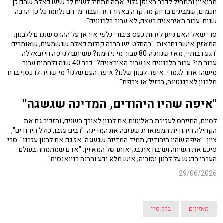
מרואיין ומתחיל לדבר באופן גלוי. אתה מתחיל לשים לב שיש כאלה שהם כן
חכמים, שמבינים בדיוק מה קרה באזור הזה ועבור מי הם נלחמו כל כך הרבה
שנים. עבור האיראנים בעצם, לא עבור הלבנונים".
סרי שאל האם ניתן לזהות כעס ציבורי כלפי איראן על ההרס שנגרם ללבנון.
המאזין אישר נחרצות: "בהחלט. יש הרבה קולות כאלה שנשמעים, שאומרים
'רגע רבותיי, מאז שנות ה־80 עבור מי נלחמנו? עשיתם לנו פה חיזבאללה.
עבור מי? עבור הלבנונים או עבור האיראנים?'. כבר 40 שנה נלחמים עבור
מישהו אחר לגמרי. איפה לבנון שלנו? איפה העם שלנו? מי שהיה לו כסף ברח
מלבנון לארגנטינה, ברזיל או צרפת".
"איפה שהיו היהודים, המדינה שגשגה"
לסיום, התייחס לעזיבת האליטות את לבנון לאורך השנים, והזכיר גם את
הקהילה היהודית המפוארת שעזבה את המדינה. "רבים עזבו, כולל היהודים",
ציין. "איפה שהיו היהודים, תמיד המדינה שגשגה. אז גם את לבנון עזבנו". סרי
סיכם את השיחה ושיבח את בקיאותו של המאזין: "אדם שמתמחה בעולם
הערבי בדגש על לבנון וסוריה, איש מלא ידע והבנה בניואנסים".
29/06/2026
מאזינים
ברק סרי