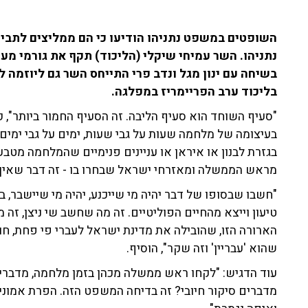
השופטים במשפט נתניהו הודיעו כי הם ממליצים לתב
נתניהו. השר עמיחי שיקלי (הליכוד) תקף את גורמי מ
בשיחה עם ינון מגל ונדב פרי התייחס השר גם ליוזמה ל
בליכוד ערב הפריימריז במפלגה.
"סעיף השוחד הוא סעיף הליבה. זה הסעיף החמור ביותר",
בעיצומה של מלחמה שעות על גבי שעות, ימים על גבי ימים,
בגזרת לבנון או איראן או עניינים פנימיים שהמלחמה מטבע
מראש הממשלה ומאזרחי ישראל שבחרו בו - זה דבר שאין על
"חשבו שבסופו של דבר יהיה מי שייכנע, יהיה מי שיישבר,
טיעון וייצא מהחיים הפוליטיים. זה מה שחשב שי ניצן, 
הארורה הזו, שהובילה את מדינת ישראל לעברי פי פחת, ח
שהוא 'עבריין' וזה שקר", הוסיף.
עוד הדגיש: "לקחו ראש ממשלה מכהן בזמן מלחמה, מדברים
מדברים סיקור חיובי? זה בדיחה המשפט הזה. הפרת אמוני