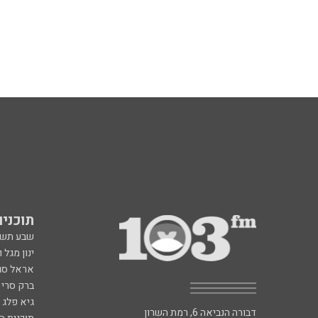
תוכניות fm
שבע תש
ינון מגל 
אראל סג"
ברק סרי 
גיא פלג
דבורה הנביאה 6, רמת השרון