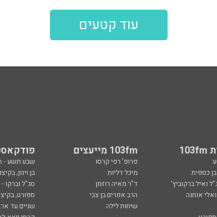
עוד קטעים
103
103fm מייעצים
פודקאסט
ע
פרופ' רפי קרסו
שבע תשע - 
ובן כספית
מיכל דליות
בן וינון, בקיצו
ל ואיל ברקוביץ'
ד"ר מאיה רוזמן
סג"ל וברקו -
ואלי אוחנה
הרב אפרים בן צבי
ספורט, בקיצו
שיחות לילה
שניים עד ארב