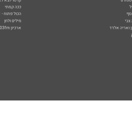
ספורט
קרסו יוצא לא
ל
ככה קמתי
סף
הכול פתוח - א
 צבי
מילים ולחן
ן ואריה אלדד
ארכיון 103fm