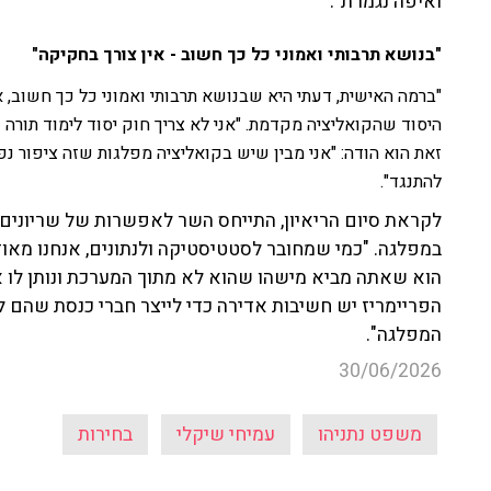
ואיפה נגמרת".
"בנושא תרבותי ואמוני כל כך חשוב - אין צורך בחקיקה"
"ברמה האישית, דעתי היא שבנושא תרבותי ואמוני כל כך חשוב, 
היסוד שהקואליציה מקדמת. "אני לא צריך חוק יסוד לימוד תורה 
זאת הוא הודה: "אני מבין שיש בקואליציה מפלגות שזה ציפור נפש
להתנגד".
לקראת סיום הריאיון, התייחס השר לאפשרות של שריונים 
במפלגה. "כמי שמחובר לסטטיסטיקה ולנתונים, אנחנו מאוד י
הוא שאתה מביא מישהו שהוא לא מתוך המערכת ונותן לו א
הפריימריז יש חשיבות אדירה כדי לייצר חברי כנסת שהם
המפלגה".
30/06/2026
משפט נתניהו
עמיחי שיקלי
בחירות