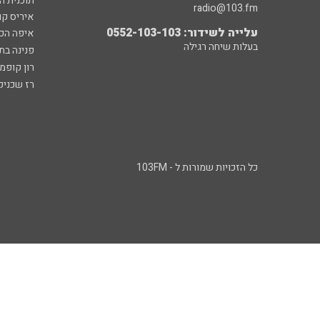
תוכנית ה
radio@103.fm
איריס קו
עלייה לשידור: 0552-103-103
איפה הכ
בעלות שיחה רגילה
פנינה בת
רון קופמ
רז שכניק
כל הזכויות שמורות ל - 103FM