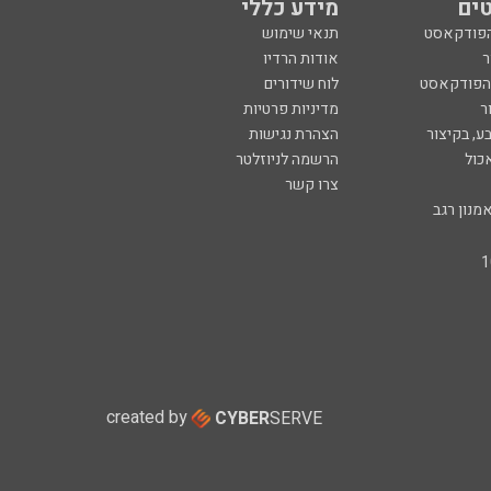
ים
מידע כללי
הפודקאסט
תנאי שימוש
ר
אודות הרדיו
 הפודקאסט
לוח שידורים
ר
מדיניות פרטיות
ע, בקיצור
הצהרת נגישות
כול
הרשמה לניוזלטר
צרו קשר
מנון רגב
created by
CYBER
SERVE