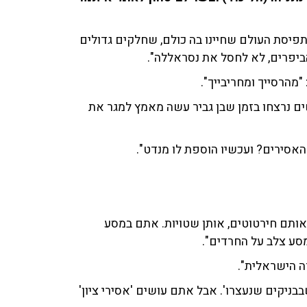
 ביבי. הייתה את תפיסת העולם שחיינו בה כולם, שחלקים גדולים
יפרים, לא לחסל את נסראללה".
"מהרסייך ומחריבייך".
ים נרצחו בזמן שבן גביר עשה מאמץ למגר את
 האסירים? ועכשיו הוספת לו מנדט".
אותם חירטוטים, אותן שטויות. אתם במסע
סע צלב על החרדים".
רה הישראלית".
בבניקים שנעצרו'. אבל אתם עושים 'אסירי ציון'