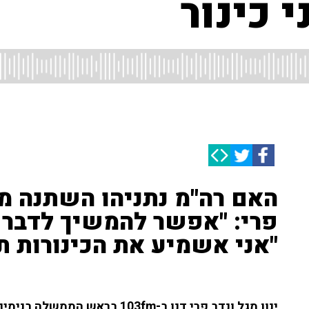
 כינור
פרי: "אפשר להמשיך לדבר על
"אני אשמיע את הכינורות ת
ינון מגל ונדב פרי דנו ב-103fm ב