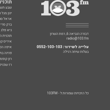
תוכניות fm
שבע תש
ינון מגל 
אראל סג"
ברק סרי 
גיא פלג
דבורה הנביאה 6, רמת השרון
תוכנית ה
radio@103.fm
איריס קו
עלייה לשידור: 0552-103-103
איפה הכ
בעלות שיחה רגילה
פנינה בת
רון קופמ
רז שכניק
כל הזכויות שמורות ל - 103FM