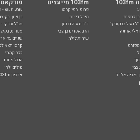
103
103fm מייעצים
פודקאסט
ע
פרופ' רפי קרסו
שבע תשע - 
ובן כספית
מיכל דליות
בן וינון, בקיצו
ל ואיל ברקוביץ'
ד"ר מאיה רוזמן
סג"ל וברקו -
ואלי אוחנה
הרב אפרים בן צבי
ספורט, בקיצו
שיחות לילה
שניים עד ארב
ספורט
קרסו יוצא לא
ל
ככה קמתי
סף
הכול פתוח - א
 צבי
מילים ולחן
ן ואריה אלדד
ארכיון 103fm