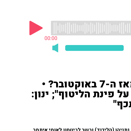
00:00
האם רה"מ נתניהו השתנה מאז ה-7 באוקטובר? •
 פינת הליטוף"; ינון:
כף"
ראש הממשלה בנימין נתניהו (הליכוד) ובשר לביטחון לאומי איתמר