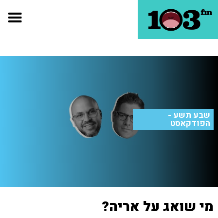
שבע תשע -
הפודקאסט
מי שואג על אריה?