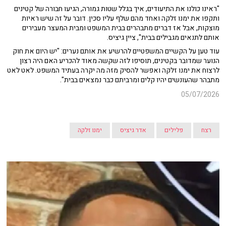
"ראינו כולנו את התיעודים, איך בגלל שטות גמורה, הגיעו חבורה של קטינים
ותקפו את ימנו זלקה ואחד מהם שלף עליו סכין. דובר על זה שיש ראיות
מוצקות, אבל אז דברים מתבהרים בבית המשפט ומבית המעצר מעבירים
אותם לתנאים מגבילים בבית", ציין גיציס.
עוד טען על הקשיים המשפטיים להרשיע את אותם נערים: "יש היום את חוק
הנוער שמדובר בקטינים, תוסיפו לזה שקשה מאוד להכריע האם היה רצון
לרצוח את ימנו זלקה ואפשר להסיק מזה מה יקרה בעתיד המשפט. לאט לאט
מתבהר שהעונשים יהיו קלים ומרביתם כבר נמצאים בבית".
05/07/2026
רצח
פלילים
אדר גיציס
ימנו זלקה