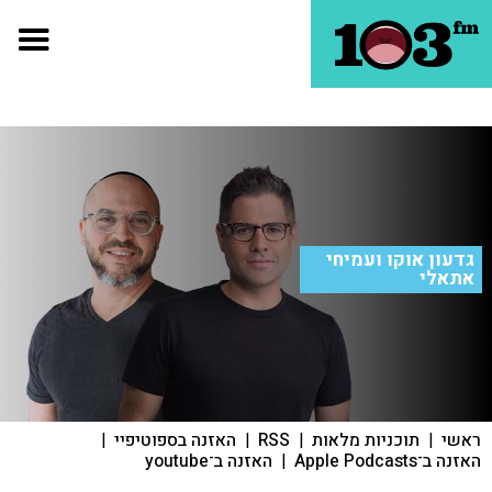
גדעון אוקו ועמיחי
אתאלי
ראשי
|
תוכניות מלאות
|
RSS
|
האזנה בספוטיפיי
|
האזנה ב־Apple Podcasts
|
האזנה ב־youtube