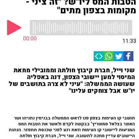
הטבות המס ליו"ש? "זה ציני -
מקומות בצפון מתים"
00:00
11:33
שני וייל, חברת קיבוץ חולתה וממובילי מחאת
המיסוי למען יישובי הצפון, דנה באפליה
שעושה הממשלה: "עיני לא צרה בתושבים של
יו"ש אבל צוחקים עלינו"
תושבי קו העימות בצפון פנו לראש הממשלה בבנימין נתניהו ושר
האוצר בצלאל סמוטריץ' בבקשה לקדם ולאשר את הטבות המס
המגיעות ליישובי קו העימות וזאת רגע לפני שכנסת תתפזר. הנהגת
היישובים עדיין מחכה לתשובה. שני וייל, חברת קיבוץ חולתה