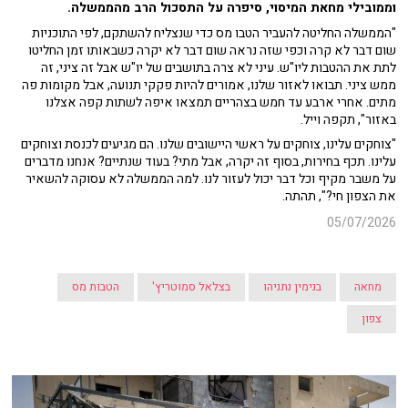
וממובילי מחאת המיסוי, סיפרה על התסכול הרב מהממשלה.
"הממשלה החליטה להעביר הטבו מס כדי שנצליח להשתקם, לפי התוכניות
שום דבר לא קרה וכפי שזה נראה שום דבר לא יקרה כשבאותו זמן החליטו
לתת את ההטבות ליו"ש. עיני לא צרה בתושבים של יו"ש אבל זה ציני, זה
ממש ציני. תבואו לאזור שלנו, אמורים להיות פקקי תנועה, אבל מקומות פה
מתים. אחרי ארבע עד חמש בצהריים תמצאו איפה לשתות קפה אצלנו
באזור", תקפה וייל.
"צוחקים עלינו, צוחקים על ראשי היישובים שלנו. הם מגיעים לכנסת וצוחקים
עלינו. תכף בחירות, בסוף זה יקרה, אבל מתי? בעוד שנתיים? אנחנו מדברים
על משבר מקיף וכל דבר יכול לעזור לנו. למה הממשלה לא עסוקה להשאיר
את הצפון חי?", תהתה.
05/07/2026
מחאה
בנימין נתניהו
בצלאל סמוטריץ'
הטבות מס
צפון