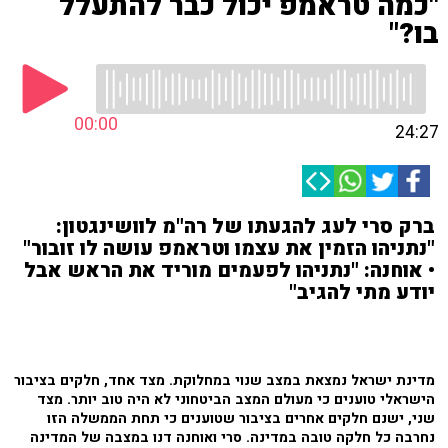
"כמה טראמפ יכול כבר להתעלל
בו?"
00:00
24:27
ברק סרי לעג להגעתו של רה"מ לוושינגטון:
"נתניהו הזמין את עצמו וטראמפ עושה לו זובור"
• אוחנה: "נתניהו לפעמים מוריד את הראש אבל
יודע מתי להגיב"
מדינת ישראל נמצאת במצב שנוי במחלוקת. מצד אחד, חלקים בציבור
הישראלי טוענים כי מעולם המצב הביטחוני לא היה טוב יותר. מצד
שני, ישנם חלקים אחרים בציבור שטוענים כי תחת הממשלה הזו
נחרבה כל חלקה טובה במדינה. סרי ואוחנה דנו במצבה של המדינה