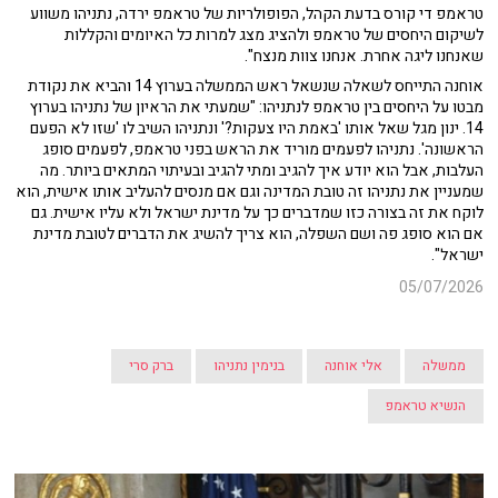
טראמפ די קורס בדעת הקהל, הפופולריות של טראמפ ירדה, נתניהו משווע
לשיקום היחסים של טראמפ ולהציג מצג למרות כל האיומים והקללות
שאנחנו ליגה אחרת. אנחנו צוות מנצח".
אוחנה התייחס לשאלה שנשאל ראש הממשלה בערוץ 14 והביא את נקודת
מבטו על היחסים בין טראמפ לנתניהו: "שמעתי את הראיון של נתניהו בערוץ
14. ינון מגל שאל אותו 'באמת היו צעקות?' ונתניהו השיב לו 'שזו לא הפעם
הראשונה'. נתניהו לפעמים מוריד את הראש בפני טראמפ, לפעמים סופג
העלבות, אבל הוא יודע איך להגיב ומתי להגיב ובעיתוי המתאים ביותר. מה
שמעניין את נתניהו זה טובת המדינה וגם אם מנסים להעליב אותו אישית, הוא
לוקח את זה בצורה כזו שמדברים כך על מדינת ישראל ולא עליו אישית. גם
אם הוא סופג פה ושם השפלה, הוא צריך להשיג את הדברים לטובת מדינת
ישראל".
05/07/2026
ממשלה
אלי אוחנה
בנימין נתניהו
ברק סרי
הנשיא טראמפ