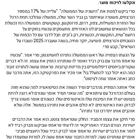
ונקלעו לויכוח סוער.
סרי ביקש למנות את "הישגיה של הממשלה". "עלייה של 17% במספר
הנרצחים, משטרה שאיתמר בן גביר השר שלה, ממשלה שהלכה תחת הדגל
של החזרת המשילות, צפון, דרום, פרוטקשן, קשקושים. הממשלה הזו נכשלת
בכל הנושאים שחשובים לנו האזרחים. מתעסקים עכשיו בחוקים על
היועמ"שית, התקשורת, הכשרות, רק ג'ובים. חבל לדבר עם כל הכמות של
הנטבחים והנרצחים. פשיעה, יוקר מחיה, בשנה שעברה 2025 נשברו על
השיאים", קבע סרי.
על הגעתו הצפויה של ראש הממשלה נתניהו לוושינגטון, סרי אמר: "עכשיו
טראמפ מדבר עם ברק רביד ואומר לו שנתניהו הזמין את עצמו. זה לא דברים
שקורים ביחסים דיפלומטיים בין מדינות קרובות. טראמפ עושה לנתניהו זובור.
כמה הוא יכול כבר להתעלל בו? אני מכיר את הפרקטיקה הזו, אתה מדבר עם
כתב ואתה אומר שזה לציטוט".
אלי אוחנה הסתייג מהדברים ומיד השווה את הסיטואציה למה שהוא חווה
בעולם הכדורגל עם עיתונאים: "מה שאני תמיד אומר שגורם לא רוצה להיות
מצוטט יש לו את הסיבות שלו והאינטרסים שלו. כשגורם אומר משהו צריך
לבדוק ואת האינטרסים. לא כולם אוהבים את נתניהו בממשל. אלה שלא
אוהבים אותו יתדרכו נגד נתניהו".
סרי תיקן את עצמו והסביר: החלק שטראמפ צוטט, הוא אמר את הדברים
ישירות. הגורם הבכיר האמריקאי זה לדעתי טראמפ שביקש מברק רביד לא
לומר את הדברים ישירות. טראמפ אמר לברק רביד שכל היועצים סביבי
אומרים שנתניהו טעה. למרות הזובור שטראמפ עשה לו, למרות שמעמדו של