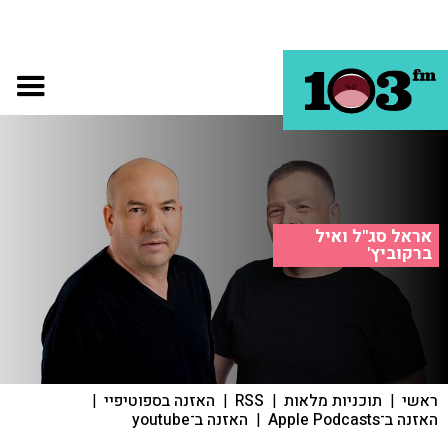
אראל סג"ל ואיל
ברקוביץ'
ראשי
|
תוכניות מלאות
|
RSS
|
האזנה בספוטיפיי
|
האזנה ב־Apple Podcasts
|
האזנה ב־youtube