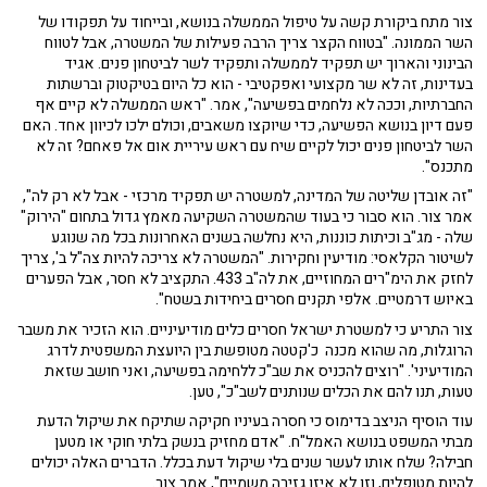
צור מתח ביקורת קשה על טיפול הממשלה בנושא, ובייחוד על תפקודו של
השר הממונה. "בטווח הקצר צריך הרבה פעילות של המשטרה, אבל לטווח
הבינוני והארוך יש תפקיד לממשלה ותפקיד לשר לביטחון פנים. אגיד
בעדינות, זה לא שר מקצועי ואפקטיבי - הוא כל היום בטיקטוק וברשתות
החברתיות, וככה לא נלחמים בפשיעה", אמר. "ראש הממשלה לא קיים אף
פעם דיון בנושא הפשיעה, כדי שיוקצו משאבים, וכולם ילכו לכיוון אחד. האם
השר לביטחון פנים יכול לקיים שיח עם ראש עיריית אום אל פאחם? זה לא
מתכנס".
"זה אובדן שליטה של המדינה, למשטרה יש תפקיד מרכזי - אבל לא רק לה",
אמר צור. הוא סבור כי בעוד שהמשטרה השקיעה מאמץ גדול בתחום "הירוק"
שלה - מג"ב וכיתות כוננות, היא נחלשה בשנים האחרונות בכל מה שנוגע
לשיטור הקלאסי: מודיעין וחקירות. "המשטרה לא צריכה להיות צה"ל ב', צריך
לחזק את הימ"רים המחוזיים, את לה"ב 433. התקציב לא חסר, אבל הפערים
באיוש דרמטיים. אלפי תקנים חסרים ביחידות בשטח".
צור התריע כי למשטרת ישראל חסרים כלים מודיעיניים. הוא הזכיר את משבר
הרוגלות, מה שהוא מכנה כ'קטטה מטופשת בין היועצת המשפטית לדרג
המודיעיני'. "רוצים להכניס את שב"כ ללחימה בפשיעה, ואני חושב שזאת
טעות, תנו להם את הכלים שנותנים לשב"כ", טען.
עוד הוסיף הניצב בדימוס כי חסרה בעיניו חקיקה שתיקח את שיקול הדעת
מבתי המשפט בנושא האמל"ח. "אדם מחזיק בנשק בלתי חוקי או מטען
חבילה? שלח אותו לעשר שנים בלי שיקול דעת בכלל. הדברים האלה יכולים
להיות מטופלים, וזו לא איזו גזירה משמיים", אמר צור.