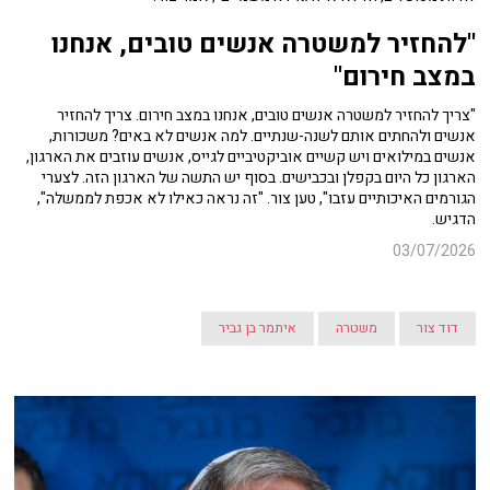
"להחזיר למשטרה אנשים טובים, אנחנו
במצב חירום"
"צריך להחזיר למשטרה אנשים טובים, אנחנו במצב חירום. צריך להחזיר
אנשים ולהחתים אותם לשנה-שנתיים. למה אנשים לא באים? משכורות,
אנשים במילואים ויש קשיים אוביקטיביים לגייס, אנשים עוזבים את הארגון,
הארגון כל היום בקפלן ובכבישים. בסוף יש התשה של הארגון הזה. לצערי
הגורמים האיכותיים עזבו", טען צור. "זה נראה כאילו לא אכפת לממשלה",
הדגיש.
03/07/2026
דוד צור
משטרה
איתמר בן גביר