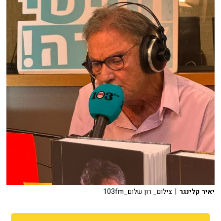
יאיר קלינגר
| צילום_ רון שלום_103fm