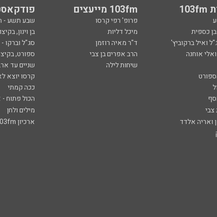
103
103fm מייעצים
פודקאסט
ע
פרופ' רפי קרסו
שבע תשע - 
ובן כספית
מיכל דליות
בן וינון, בקיצו
ל ואיל ברקוביץ'
ד"ר מאיה רוזמן
סג"ל וברקו -
ואלי אוחנה
הרב אפרים בן צבי
ספורט, בקיצו
שיחות לילה
שניים עד ארב
ספורט
קרסו יוצא לא
ל
ככה קמתי
סף
הכול פתוח - א
 צבי
מילים ולחן
ן ואריה אלדד
ארכיון 103fm