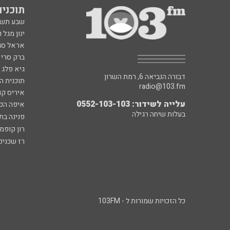
תוכניות fm
שבע תש
ינון מגל 
אראל סג"
ברק סרי 
גיא פלג
דבורה הנביאה 6, רמת השרון
תוכנית ה
radio@103.fm
איריס קו
עלייה לשידור: 0552-103-103
איפה הכ
בעלות שיחה רגילה
פנינה בת
רון קופמ
רז שכניק
כל הזכויות שמורות ל - 103FM