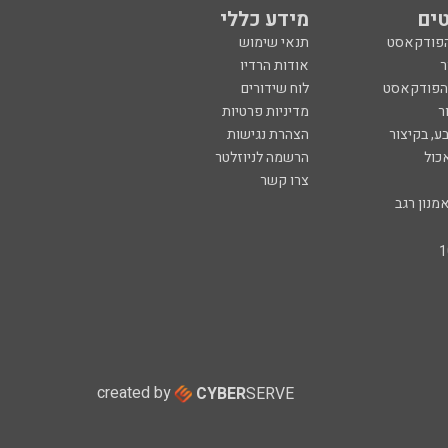
ים
מידע כללי
הפודקאסט
תנאי שימוש
ר
אודות הרדיו
 הפודקאסט
לוח שידורים
ר
מדיניות פרטיות
ע, בקיצור
הצהרת נגישות
כול
הרשמה לניוזלטר
צרו קשר
מנון רגב
created by
CYBER
SERVE