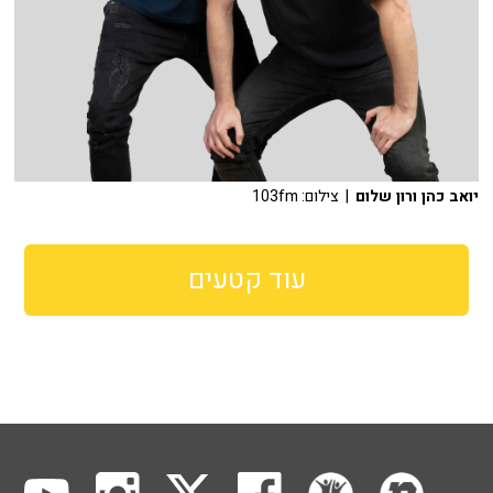
יואב כהן ורון שלום
| צילום: 103fm
עוד קטעים