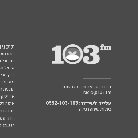
תוכניות fm
שבע תש
ינון מגל 
אראל סג"
ברק סרי 
גיא פלג
דבורה הנביאה 6, רמת השרון
תוכנית ה
radio@103.fm
איריס קו
עלייה לשידור: 0552-103-103
איפה הכ
בעלות שיחה רגילה
פנינה בת
רון קופמ
רז שכניק