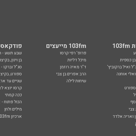
103
103fm מייעצים
פודקאסט
ע
פרופ' רפי קרסו
שבע תשע - 
ובן כספית
מיכל דליות
בן וינון, בקיצו
ל ואיל ברקוביץ'
ד"ר מאיה רוזמן
סג"ל וברקו -
ואלי אוחנה
הרב אפרים בן צבי
ספורט, בקיצו
שיחות לילה
שניים עד ארב
ספורט
קרסו יוצא לא
ל
ככה קמתי
סף
הכול פתוח - א
 צבי
מילים ולחן
ן ואריה אלדד
ארכיון 103fm