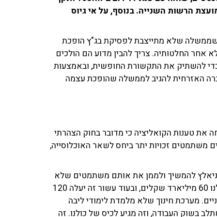
עצת הרשות השנייה. בנוסף, על אי גיוס
א שממשלה שלא מתייצבת לפסיקת בג"ץ הופכת
 אחר החלטותיה. צריך להבין מדוע הם הולכים
כדי להשתיק את התקשורת החופשית, ובאמצעות
לחברה האזרחית להגיב לממשלה שהופכת עצמה
חה את טענות הקואליציה כי מדובר בחוק הצהרתי
ם משתמטים זכויות יתר ביחס לשאר האוכלוסייה,
בר ניאלץ להמשיך ולממן את אותם משתמטים שלא
עובדים, לא משלמים מיסים ולא מתגייסים. היום זה עולה לנו 60 מיליארד שקלים, ובעוד עשור זה יעלה 120
יים. מערכת חינוך שלא מלמדת לימודי ליבה
ב בשוק העבודה, וזה מגיע לכיס של כולנו. זה