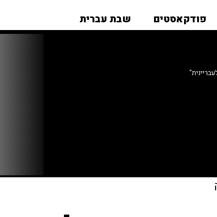
פודקאסטים
שבת עברית
בריינית"