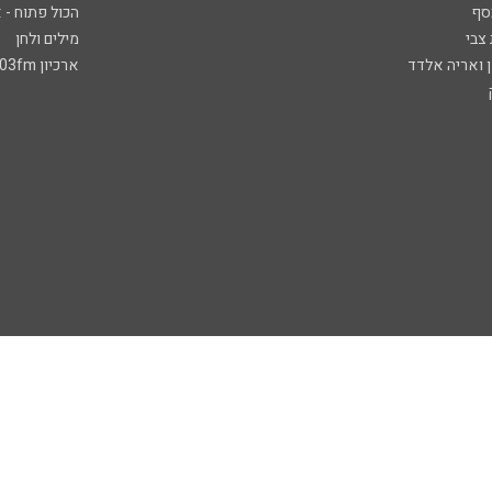
סף
הכול פתוח - א
 צבי
מילים ולחן
ן ואריה אלדד
ארכיון 103fm