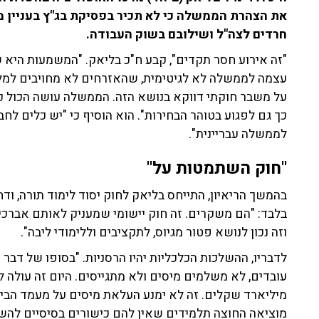
את הצהרת הממשלה כי לא תכיר בפסיקת בג''ץ בעניין מו
חרדים לצה"ל ושילובם בשוק העבודה.
"זה אירוע חסר תקדים", קבע ח"כ בליאק. "המשמעות הי
עצמה לממשלה לא לגיטימית, שהאזרחים לא מחויבים למלא
על משבר חוקתי דווקא בנושא הזה. הממשלה עושה הכול 
כך גם לפגוע בטוהר הבחירות". הוא הוסיף כי "יש כלים 
לממשלה עבריינית".
"חוק השתמטות על"
בהמשך הריאיון, התייחס בליאק לחוק יסוד לימוד תורה, וד
בלבד: "הם משקרים. זה חוק יישומי שמעניק לאותם אברכי
וזה נכון לנושא פטור מגיוס, לתקציבים וללימודי ליבה".
לדבריו, ההשלכות הכלכליות יהיו הרסניות. "בסופו של ד
מיליארד שקלים. זה לא ימנע העלאת מיסים על מעמד הבינ
מוציאה החוצה תלמידים שאין להם כישורים בסיסיים להשתל