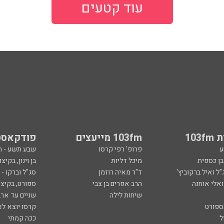
עוד קטעים
103
103fm מייעצים
פודקאסט
ע
פרופ' רפי קרסו
שבע תשע - 
ובן כספית
מיכל דליות
בן וינון, בקיצו
ל ואיל ברקוביץ'
ד"ר מאיה רוזמן
סג"ל וברקו -
ואלי אוחנה
הרב אפרים בן צבי
ספורט, בקיצו
שיחות לילה
שניים עד ארב
ספורט
קרסו יוצא לא
ל
ככה קמתי