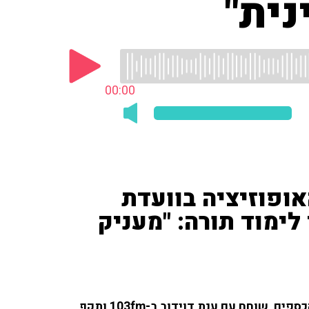
ית"
00:00
אופוזיציה בוועדת
לימוד תורה: "מעניק
ח''כ ולדימיר בליאק (ביחד) מרכז האופוזיציה בוועדת הכספים, שוחח עם ענת דוידוב ב-103fm ותקף