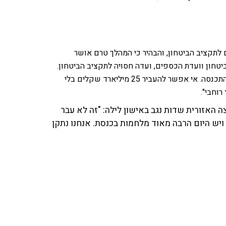
לתקציב הביטחון, והבהיר כי המהלך טרם אושר
טחון וועדת הכספים, ועדה חסויה לתקציב הביטחון.
מאז אישור תקציב המדינה בחודש מרץ, הוועדה הזאת עדיין לא התכנסה. אי אפשר להעביר 25 מיליארד שקלים בלי
רוחבי".
 20 מיליון שקלים למועצה האזורית שדות נגב באישון לילה: "זה לא עבר
יש היום הרבה מאוד מלחמות בכנסת. אנחנו נתקן