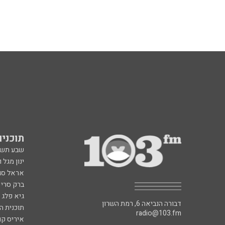
תוכניות fm
שבע תש
ינון מגל 
אראל סג"
ברק סרי 
גיא פלג
דבורה הנביאה 6, רמת השרון
תוכנית ה
radio@103.fm
איריס קו