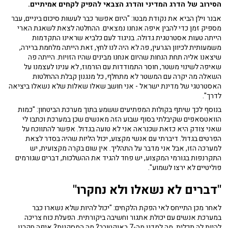
הסירוב של הדרג המדיני והדרג הצבאי להפיק לקחים אמיתיים.
אבנר וילן הביא את נקודת מבטו: "היום אפשר כבר לעשות סיכום ביניים, עבר
מספיק זמן כדי להבין איפה אנחנו נמצאים. ההחלטה לצאת לשאגת הארי
הייתה טעות אסטרטגית גדולה. בניגוד לעם כלביא שראינו התקדמות
משמעותית לכיוון הגרעין, פה לא היה לנו לחץ, זאת הייתה מלחמת ברירה,
שיצאנו אליה תחת הנחות שהיום אנחנו מבינים שהיו הזויות. הייתה פה
שאיפה לשינוי משטר, חוסר התמודדות עם הורמוז, לא ענינו לעצמנו על
השאלה מה יקרה עם המשטר לא מתחלף, כל מנגנון קבלת ההחלטות
האסטרטגי של מדינת ישראל - אני חושב שאלו שאלות שלא נשאלו ביציאה
לדרך".
בנוסף לכך שיתף בקולות המפתיעים ששמע בתוך מערכת הביטחון: "כמות
הוואטסאפים שקיבלתי בסוף שבוע הזה מאנשים שכן במערכת וכתבו לי
שאני צודק היא כזאת שכנראה אני לא טועה בגדול. אפשר להתווכח על
הפרטים בגדול. דיברתי עם אנשי מקצוע, יכול הליות שהיה בסדר לצאת
למערכה הזו, אבל אני מדבר על התהליך. אין שום בקרה מקצועית, יש
התקרנפות בגורמי המקצוע, יש פחד להגיד את ההשלכות, דברים שגורמים
פוליטיים לא ירצו לשמוע".
"דברים לא נשאלו ולא נחקרו"
לאחר מכן התייחס לאי הפקת הלקחים: "יכול להיות שלא נשארו כבר
במערכת אנשים עם יכולת אתגור וחשיבה ביקורתית. הפעלת כוח צריכה
להיות לה תכלית. מה למדנו מה-7 באוקטובר? מה המסקנות? איפה חקרנו