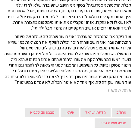
קבלת החלטות אסטרטגית? בסוף אני חושב שהעובדה שלא למדנו, לא
שאלנו את עצמנו, עשינו תחקירים טקטיים, הצבא השתפר, אבל אסטרטגית
איך אנחנו מקבלים החלטות? מי נמצא בחדר? למי אנחנו מקשיבים? הדברים
לא נשאלו ולא נחקרו. אנחנו מקבלים את אותו סימפטום בתצורה אחרת.
להגיד שאנחנו רוצים אנשים התקפיים זה נחמד אבל ילדותי".
עוד ביקר את התנהלות המערכת: "אני חושב שהיה פה שילוב של סינוור
מהצלחות עבר, אני חושב שהיה חוסר יכולת לשקף את המציאות כמו שהיא
על ידי אנשי המקצוע ויכול להיות שהיו פה גם שיקולים פוליטיים של
הממשלה הזו ושל נתניהו שרצה להשיג הישג גדול מול איראן וחשב שזו שעת
כושר. ראש הממשלה לקח איזשהו הימור שהיום אנחנו מבינים שהוא היה
הימור מסוכן וכושל. כל השימוש והמסגור לפני היציאות למלחמה וגם אחרי
שממסגרים את ההישגים, זה מסגור פוליטי שלצערי חלק ממנו גם על ידי
הגורמים המקצועיים שמבינים שכך זה צריך לצאת כדי להישאר רלוונטיים. זה
עוד משהו שקורה פה. אף אחד לא אומר 'חבר'ה, לא עמדנו במשימות'".
06/07/2026
ארה"ב
מדינת ישראל
איראן
מבצע עם כלביא
מבצע שאגת הארי