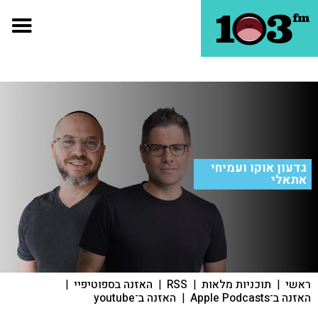
גדעון אוקו ועמיחי
אתאלי
ראשי
|
תוכניות מלאות
|
RSS
|
האזנה בספוטיפיי
|
האזנה ב־Apple Podcasts
|
האזנה ב־youtube