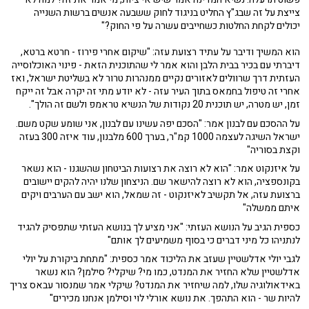
צייצת על זה שבג"ץ החליט בניגוד לחוק ששבעה אנשים ברשות השנייה
יכולים לקחת החלטות כשחייבים עשרה על פי החוק?"
הוא המשיך ודיבר על עתיד רצועת עזה: "שיקום אחרי פירוז - חרטא ברטא,
דיברתי עם בכיר בבית הלבן והוא אמר לי שהתוכנית הזאת - פינוי האוכלוסייה
העזתית דרך שרוולים לאזורים נקיים ממנהרות טרור לא בשליטת ישראל, ואז
אחרי זה טיפול בחמאס בתוך העיר עזה - לא יודע מתי זה יקרה אבל זה ייקח
זמן, יש מטרה, יש תוכנית 20 נקודות של הנשיא טראמפ ולשם זה הולך".
על ההסכם עם לבנון אמר: "הסכם יפה עשינו עם לבנון, אני שומע שקט משם.
ישראל השיגה לעצמה 1000 קמ"ר, בערך 600 מלבנון, עוד איזה 300 בעזה
וקצת בסוריה"
על איזנקוט אמר: "הוא לא רוצה את רצועות הביטחון שהשגנו - הוא נשאר
בקונספציה, הוא לא רוצה להישאר שם. הניצחון שלנו יהיה להקים יישובים
ברצועת עזה, אל תקשיב לאיזנקוט - זה שמאל, הוא ישב עם הערבים ויקים
איתם ממשלה"
כספית הגיב על הנושא העזתי: "אני מציע לך בנושא העזתי שתפסיק להגיד
לנתניהו כל מיני דברים כי בסוף משמיעים לך אותם"
לגבי יולי אדלשטיין שעזב את הליכוד אמר כספית: "מתחת ביקורת על יולי
אדלשטיין שלא החזיר את המנדט, כמו מי? שיקלי? סילמן? הוא נשאר
באידאולוגיה שלו, למה שיחזיר את המנדט? שיקלי אמר שמנסור עבאס צריך
להיות שר - הוא התהפך. את נושא אורלי לוי וסילמן אנחנו מכירים"