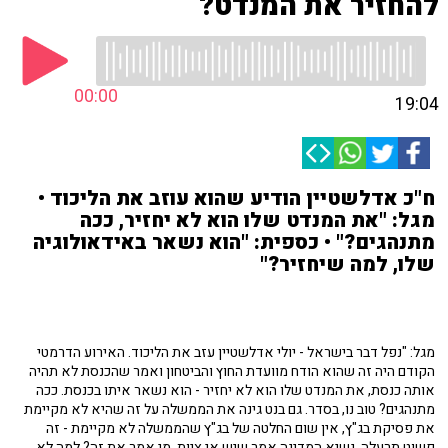
להחזיר את המנדט?
00:00
19:04
ח"כ אדלשטיין הודיע שהוא עוזב את הליכוד •
מגל: "את המנדט שלו הוא לא יחזיר, ככה
מתנהגים?" • כספית: "הוא נשאר באידאולוגיה
שלו, למה שיחזיר?"
מגל: "נפל דבר בישראל - יולי אדלשטיין עזב את הליכוד. האירוע הדרמטי
הקודם היה זה שהוא הודח מוועדת החוץ והביטחון ואמר שהכנסת לא תהיה
אותה כנסת, את המנדט שלו הוא לא יחזיר - הוא נשאר איתו בכנסת. ככה
מתנהגים? טוב נו, בסדר. גם בנט גינה את הממשלה על זה שהיא לא מקיימת
את פסיקת בג"ץ, אין שום החלטה של בג"ץ שהממשלה לא מקיימת - זה
פשוט תרעלה. נשיא המדינה אמר שיש אי ציות, מי אמר את זה? למה לא