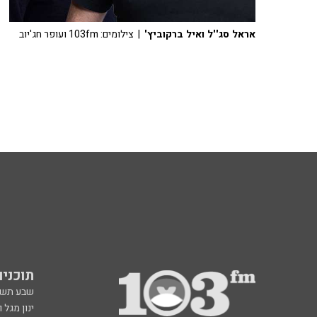
אראל סג''ל ואיל ברקוביץ'
| צילומים: 103fm ועופר חג'יוב
תוכניות fm
שבע תש
ינון מגל 