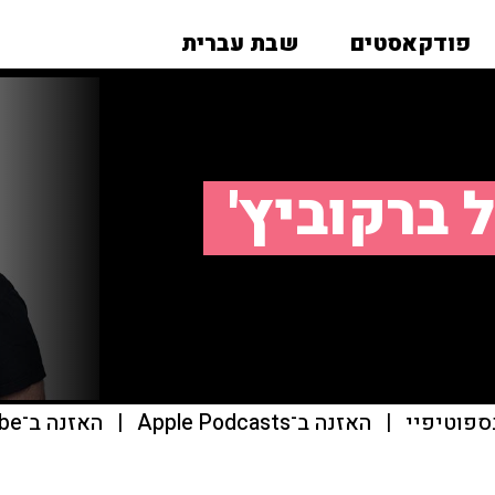
פודקאסטים
שבת עברית
 ברקוביץ'
ספוטיפיי
|
האזנה ב־Apple Podcasts
|
האזנה ב־youtube