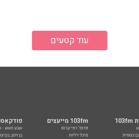
עוד קטעים
103
103fm מייעצים
פודקאסט
ע
פרופ' רפי קרסו
שבע תשע - 
ובן כספית
מיכל דליות
בן וינון, בקיצו