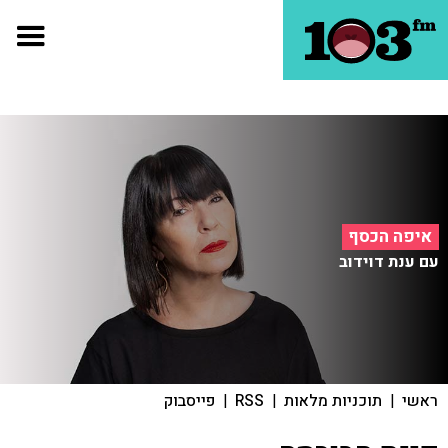
איפה הכסף
עם ענת דוידוב
ראשי
|
תוכניות מלאות
|
RSS
|
פייסבוק